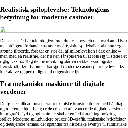
Realistisk spiloplevelse: Teknologiens
betydning for moderne casinoer
De seneste år har teknologien forandret casinoverdenen markant. Hvor
man tidligere forbandt casinoer med fysiske spillehaller, glamour og
grønne filtborde, foregår en stor del af spiloplevelsen i dag online –
men med en realisme, der næsten får spilleren til at føle sig til stede i et
rigtigt casino. Bag denne udvikling står en række teknologiske
fremskridt, der tilsammen har gjort moderne casinospil mere levende,
interaktive og personlige end nogensinde før.
Fra mekaniske maskiner til digitale
verdener
De første spilleautomater var mekaniske konstruktioner med håndtag
og roterende hjul. I dag er de erstattet af avancerede digitale versioner,
hvor grafik, lyd og animationer skaber en hel fortælling omkring
spillet. Moderne spiludviklere bruger 3D-grafik, realistiske lydeffekter
og detaljerede temaer, der spænder fra historiske eventyr til futuristiske