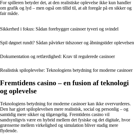
For spilleren betyder det, at den realistiske oplevelse ikke kun handler
om grafik og lyd – men også om tillid til, at alt foregår på en sikker og
fair måde.
Sikkerhed i fokus: Sådan forebygger casinoer tyveri og svindel
Spil døgnet rundt? Sådan påvirker tidszoner og åbningstider oplevelsen
Dokumentation og retfærdighed: Krav til regulerede casinoer
Realistisk spiloplevelse: Teknologiens betydning for moderne casinoer
Fremtidens casino – en fusion af teknologi
og oplevelse
Teknologiens betydning for moderne casinoer kan ikke overvurderes.
Den har gjort spiloplevelsen mere realistisk, social og personlig – og
samtidig mere sikker og tilgængelig. Fremtidens casino vil
sandsynligvis være en hybrid mellem det fysiske og det digitale, hvor
grænserne mellem virkelighed og simulation bliver stadig mere
flydende.