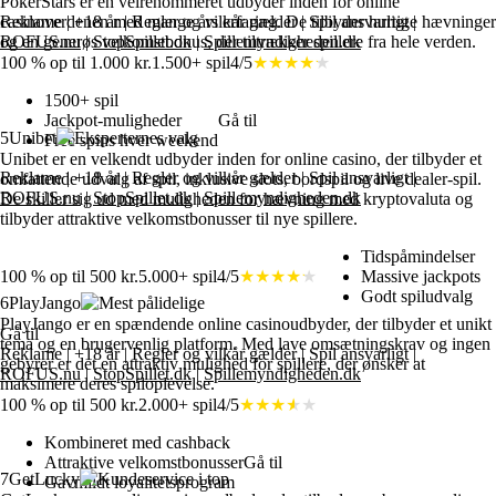
PokerStars er en velrenommeret udbyder inden for online
Reklame | +18 år | Regler og vilkår gælder | Spil ansvarligt |
casinoverdenen med mange års erfaring. De tilbyder hurtige hævninger
ROFUS.nu
og en generøs velkomstbonus, der tiltrækker spillere fra hele verden.
|
StopSpillet.dk
|
Spillemyndigheden.dk
100 % op til 1.000 kr.
1.500+ spil
4/5
1500+ spil
Jackpot-muligheder
Gå til
5
Unibet
Eksperternes valg
Free spins hver weekend
Unibet er en velkendt udbyder inden for online casino, der tilbyder et
Reklame | +18 år | Regler og vilkår gælder | Spil ansvarligt |
omfattende udvalg af spil, inklusive slots, bordspil og live dealer-spil.
ROFUS.nu
|
StopSpillet.dk
|
Spillemyndigheden.dk
De skiller sig ud med muligheden for hævning med kryptovaluta og
tilbyder attraktive velkomstbonusser til nye spillere.
Tidspåmindelser
100 % op til 500 kr.
5.000+ spil
4/5
Massive jackpots
Godt spiludvalg
6
PlayJango
Mest pålidelige
PlayJango er en spændende online casinoudbyder, der tilbyder et unikt
Gå til
tema og en brugervenlig platform. Med lave omsætningskrav og ingen
Reklame | +18 år | Regler og vilkår gælder | Spil ansvarligt |
gebyrer er det en attraktiv mulighed for spillere, der ønsker at
ROFUS.nu
|
StopSpillet.dk
|
Spillemyndigheden.dk
maksimere deres spiloplevelse.
100 % op til 500 kr.
2.000+ spil
4/5
Kombineret med cashback
Attraktive velkomstbonusser
Gå til
7
GetLucky
Kundeservice i top
Gavmildt loyalitetsprogram