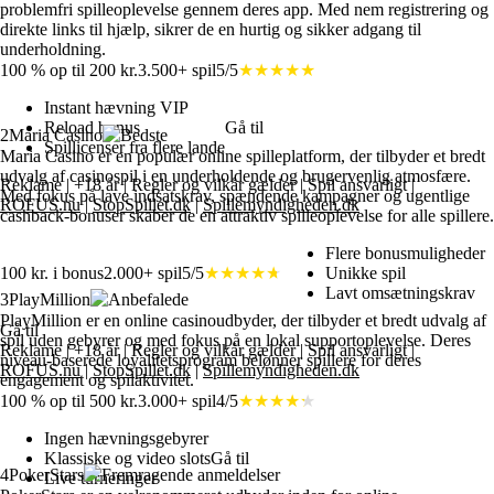
problemfri spilleoplevelse gennem deres app. Med nem registrering og
direkte links til hjælp, sikrer de en hurtig og sikker adgang til
underholdning.
100 % op til 200 kr.
3.500+ spil
5/5
Instant hævning VIP
Reload bonus
Gå til
2
Maria Casino
Bedste
Spillicenser fra flere lande
Maria Casino er en populær online spilleplatform, der tilbyder et bredt
udvalg af casinospil i en underholdende og brugervenlig atmosfære.
Reklame | +18 år | Regler og vilkår gælder | Spil ansvarligt |
Med fokus på lave indsatskrav, spændende kampagner og ugentlige
ROFUS.nu
|
StopSpillet.dk
|
Spillemyndigheden.dk
cashback-bonuser skaber de en attraktiv spilleoplevelse for alle spillere.
Flere bonusmuligheder
100 kr. i bonus
2.000+ spil
5/5
Unikke spil
Lavt omsætningskrav
3
PlayMillion
Anbefalede
PlayMillion er en online casinoudbyder, der tilbyder et bredt udvalg af
Gå til
spil uden gebyrer og med fokus på en lokal supportoplevelse. Deres
Reklame | +18 år | Regler og vilkår gælder | Spil ansvarligt |
niveau-baserede loyalitetsprogram belønner spillere for deres
ROFUS.nu
|
StopSpillet.dk
|
Spillemyndigheden.dk
engagement og spilaktivitet.
100 % op til 500 kr.
3.000+ spil
4/5
Ingen hævningsgebyrer
Klassiske og video slots
Gå til
4
PokerStars
Fremragende anmeldelser
Live turneringer