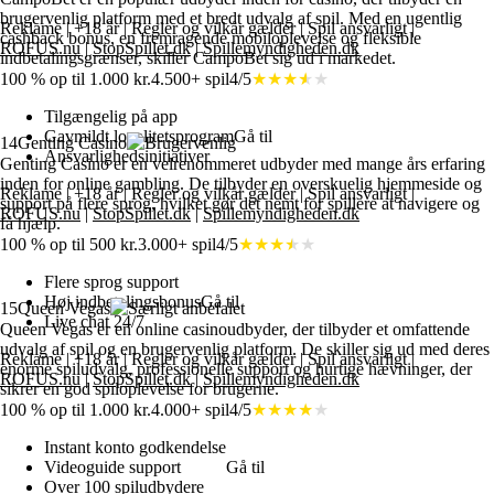
brugervenlig platform med et bredt udvalg af spil. Med en ugentlig
Reklame | +18 år | Regler og vilkår gælder | Spil ansvarligt |
cashback bonus, en fremragende mobiloplevelse og fleksible
ROFUS.nu
|
StopSpillet.dk
|
Spillemyndigheden.dk
indbetalingsgrænser, skiller CampoBet sig ud i markedet.
100 % op til 1.000 kr.
4.500+ spil
4/5
Tilgængelig på app
Gavmildt loyalitetsprogram
Gå til
14
Genting Casino
Brugervenlig
Ansvarlighedsinitiativer
Genting Casino er en velrenommeret udbyder med mange års erfaring
inden for online gambling. De tilbyder en overskuelig hjemmeside og
Reklame | +18 år | Regler og vilkår gælder | Spil ansvarligt |
support på flere sprog, hvilket gør det nemt for spillere at navigere og
ROFUS.nu
|
StopSpillet.dk
|
Spillemyndigheden.dk
få hjælp.
100 % op til 500 kr.
3.000+ spil
4/5
Flere sprog support
Høj indbetalingsbonus
Gå til
15
Queen Vegas
Særligt anbefalet
Live chat 24/7
Queen Vegas er en online casinoudbyder, der tilbyder et omfattende
udvalg af spil og en brugervenlig platform. De skiller sig ud med deres
Reklame | +18 år | Regler og vilkår gælder | Spil ansvarligt |
enorme spiludvalg, professionelle support og hurtige hævninger, der
ROFUS.nu
|
StopSpillet.dk
|
Spillemyndigheden.dk
sikrer en god spiloplevelse for brugerne.
100 % op til 1.000 kr.
4.000+ spil
4/5
Instant konto godkendelse
Videoguide support
Gå til
Over 100 spiludbydere