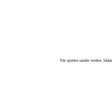
Når sporten samler verden: Sådan