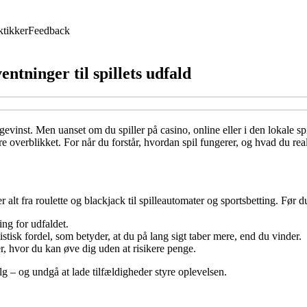
ktikker
Feedback
entninger til spillets udfald
nst. Men uanset om du spiller på casino, online eller i den lokale spil
are overblikket. For når du forstår, hvordan spil fungerer, og hvad du re
 alt fra roulette og blackjack til spilleautomater og sportsbetting. Før d
ing for udfaldet.
istisk fordel, som betyder, at du på lang sigt taber mere, end du vinder.
, hvor du kan øve dig uden at risikere penge.
 valg – og undgå at lade tilfældigheder styre oplevelsen.