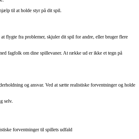
lp til at holde styr på dit spil.
t flygte fra problemer, skjuler dit spil for andre, eller bruger flere
 med fagfolk om dine spillevaner. At række ud er ikke et tegn på
erholdning og ansvar. Ved at sætte realistiske forventninger og holde
g selv.
stiske forventninger til spillets udfald