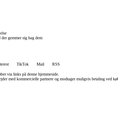
else
d der gemmer sig bag dem
terest
TikTok
Mail
RSS
 køber via links på denne hjemmeside.
jder med kommercielle partnere og modtager muligvis betaling ved køb.