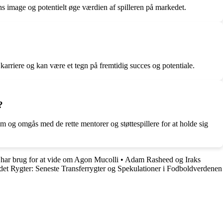
s image og potentielt øge værdien af spilleren på markedet.
arriere og kan være et tegn på fremtidig succes og potentiale.
?
og omgås med de rette mentorer og støttespillere for at holde sig
 har brug for at vide om Agon Mucolli
•
Adam Rasheed og Iraks
det Rygter: Seneste Transferrygter og Spekulationer i Fodboldverdenen