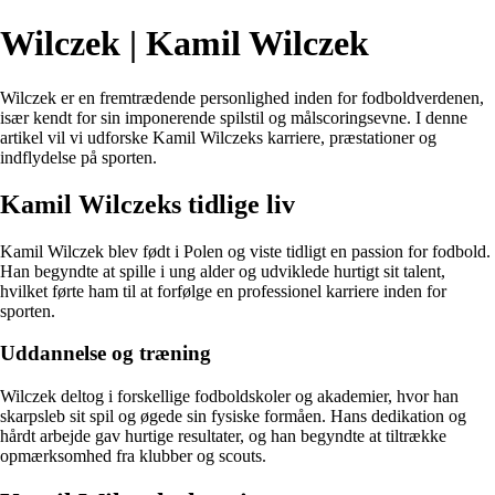
Wilczek | Kamil Wilczek
Wilczek er en fremtrædende personlighed inden for fodboldverdenen,
især kendt for sin imponerende spilstil og målscoringsevne. I denne
artikel vil vi udforske Kamil Wilczeks karriere, præstationer og
indflydelse på sporten.
Kamil Wilczeks tidlige liv
Kamil Wilczek blev født i Polen og viste tidligt en passion for fodbold.
Han begyndte at spille i ung alder og udviklede hurtigt sit talent,
hvilket førte ham til at forfølge en professionel karriere inden for
sporten.
Uddannelse og træning
Wilczek deltog i forskellige fodboldskoler og akademier, hvor han
skarpsleb sit spil og øgede sin fysiske formåen. Hans dedikation og
hårdt arbejde gav hurtige resultater, og han begyndte at tiltrække
opmærksomhed fra klubber og scouts.