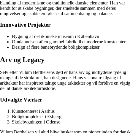
blanding af modernisme og traditionelle danske elementer. Han var
kendt for at skabe bygninger, der smeltede sammen med deres
omgivelser og skabte en følelse af sammenhæng og balance.
Innovative Projekter
Bygning af det ikoniske museum i København
Omdannelsen af en gammel fabrik til et moderne kunstcenter
Design af flere banebrydende boligkomplekser
Arv og Legacy
Selv efter Villum Berthelsens død er hans arv og indflydelse tydelig i
mange af de strukturer, han designede. Hans visionære tilgang til
arkitektur har inspireret talrige unge arkitekter og vil forblive en vigtig
del af dansk arkitekturhistorie.
Udvalgte Værker
Kunstcenteret i Aarhus
Boligkomplekset i Esbjerg
Skolebygningen i Odense
Villum Berthelsen vil altid blive husket som en pioner inden for dansk