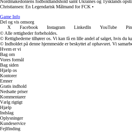
Nordmakedoniens fodboldlandshold samt Ukraines og Tysklands opstil
Christiansen: En Legendarisk Målmand for FCK
•
Game Info
Del og vis omsorg
X
Facebook
Instagram
LinkedIn
YouTube
Pin
© Alle rettigheder forbeholdes.
© Rettighederne tilhører os. Vi kan få en lille andel af salget, hvis du
© Indholdet på denne hjemmeside er beskyttet af ophavsret. Vi samarbe
Hvem er vi
Bag om
Vores formål
Bag siden
Hjælp os
Kontorer
Emner
Gratis indhold
Nedsatte priser
Kommentarer
Vælg rigtigt
Hjælp
Indslag
Oplysninger
Kundeservice
Fejlfinding