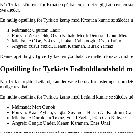
Når Tyrkiet står over for Kroatien på banen, er det vigtigt at have en 
svagheder.
En mulig opstilling for Tyrkiets kamp mod Kroatien kunne se således u
Målmand: Ugurcan Cakir
Forsvar: Zeki Celik, Ozan Kabak, Merih Demiral, Umut Meras
Midtbane: Okay Yokuslu, Hakan Calhanoglu, Ozan Tufan
Angreb: Yusuf Yazici, Kenan Karaman, Burak Yilmaz
Denne opstilling vil give Tyrkiet en god balance mellem forsvar, midt
Opstilling for Tyrkiets Fodboldlandshold 
Når Tyrkiet møder Letland, kan der være behov for justeringer i holdets 
mulige resultat.
En mulig opstilling for Tyrkiets kamp mod Letland kunne se således ud
Målmand: Mert Gunok
Forsvar: Kaan Ayhan, Caglar Soyuncu, Hasan Ali Kaldirim, Can
Midtbane: Dorukhan Tokoz, Yusuf Yazici, Irfan Can Kahveci
Angreb: Cengiz Under, Kenan Karaman, Enes Unal