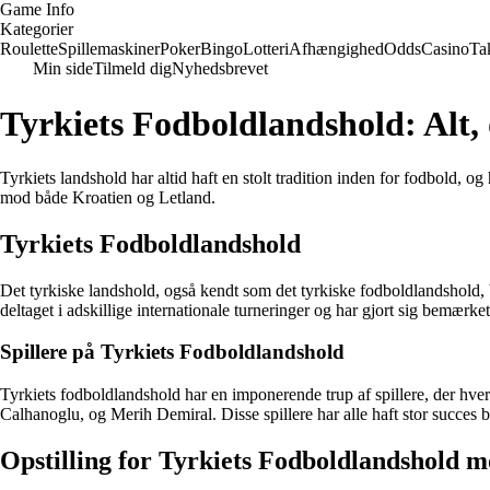
Game Info
Kategorier
Roulette
Spillemaskiner
Poker
Bingo
Lotteri
Afhængighed
Odds
Casino
Ta
Min side
Tilmeld dig
Nyhedsbrevet
Tyrkiets Fodboldlandshold: Alt,
Tyrkiets landshold har altid haft en stolt tradition inden for fodbold, o
mod både Kroatien og Letland.
Tyrkiets Fodboldlandshold
Det tyrkiske landshold, også kendt som det tyrkiske fodboldlandshold, 
deltaget i adskillige internationale turneringer og har gjort sig bemær
Spillere på Tyrkiets Fodboldlandshold
Tyrkiets fodboldlandshold har en imponerende trup af spillere, der hve
Calhanoglu, og Merih Demiral. Disse spillere har alle haft stor succes
Opstilling for Tyrkiets Fodboldlandshold 