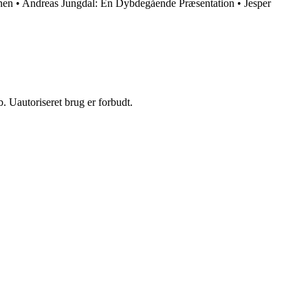
nen
•
Andreas Jungdal: En Dybdegående Præsentation
•
Jesper
 Uautoriseret brug er forbudt.