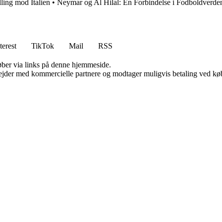
ling mod Italien
•
Neymar og Al Hilal: En Forbindelse i Fodboldverde
terest
TikTok
Mail
RSS
 køber via links på denne hjemmeside.
jder med kommercielle partnere og modtager muligvis betaling ved køb.