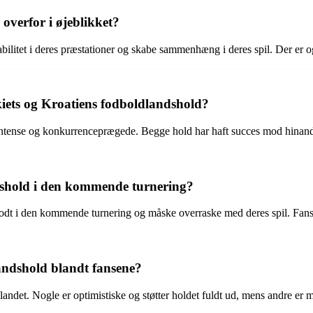
overfor i øjeblikket?
bilitet i deres præstationer og skabe sammenhæng i deres spil. Der er ogs
iets og Kroatiens fodboldlandshold?
ntense og konkurrenceprægede. Begge hold har haft succes mod hinande
ndshold i den kommende turnering?
e godt i den kommende turnering og måske overraske med deres spil. Fans
ndshold blandt fansene?
det. Nogle er optimistiske og støtter holdet fuldt ud, mens andre er m