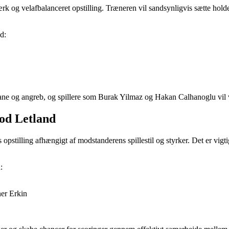
stærk og velafbalanceret opstilling. Træneren vil sandsynligvis sætte ho
d:
bane og angreb, og spillere som Burak Yilmaz og Hakan Calhanoglu vil 
mod Letland
opstilling afhængigt af modstanderens spillestil og styrker. Det er vigti
:
er Erkin