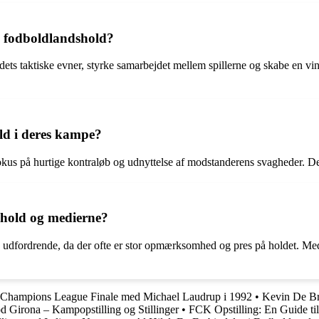
ts fodboldlandshold?
dets taktiske evner, styrke samarbejdet mellem spillerne og skabe en vi
ld i deres kampe?
kus på hurtige kontraløb og udnyttelse af modstanderens svagheder. De 
shold og medierne?
udfordrende, da der ofte er stor opmærksomhed og pres på holdet. Medi
Champions League Finale med Michael Laudrup i 1992
•
Kevin De Br
 Girona – Kampopstilling og Stillinger
•
FCK Opstilling: En Guide til