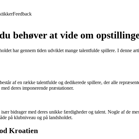
ktikker
Feedback
 du behøver at vide om opstillin
g holdet har gennem tiden udviklet mange talentfulde spillere. I denne ar
består af en række talentfulde og dedikerede spillere, der alle repræse
ket med deres imponerende præstationer.
r især bidrager med deres unikke færdigheder og talent. Nogle af de me
 både på klubniveau og på landsholdet.
mod Kroatien