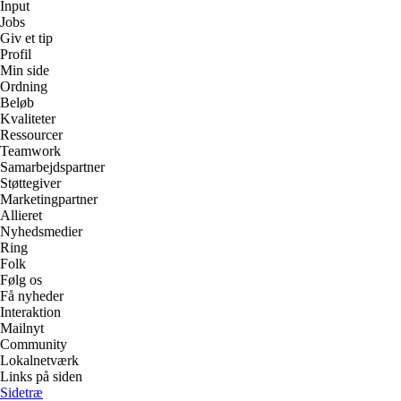
Input
Jobs
Giv et tip
Profil
Min side
Ordning
Beløb
Kvaliteter
Ressourcer
Teamwork
Samarbejdspartner
Støttegiver
Marketingpartner
Allieret
Nyhedsmedier
Ring
Folk
Følg os
Få nyheder
Interaktion
Mailnyt
Community
Lokalnetværk
Links på siden
Sidetræ