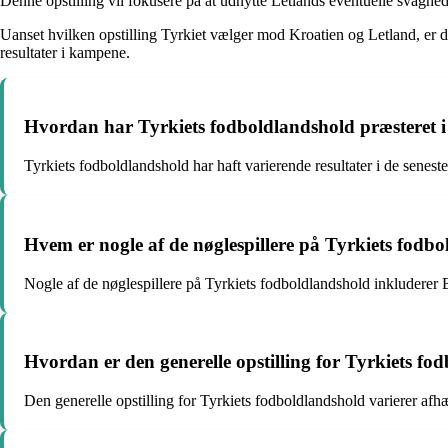
Denne opstilling vil fokusere på at udnytte Letlands eventuelle svaghe
Uanset hvilken opstilling Tyrkiet vælger mod Kroatien og Letland, er d
resultater i kampene.
Hvordan har Tyrkiets fodboldlandshold præsteret i
Tyrkiets fodboldlandshold har haft varierende resultater i de senest
Hvem er nogle af de nøglespillere på Tyrkiets fodb
Nogle af de nøglespillere på Tyrkiets fodboldlandshold inkluderer
Hvordan er den generelle opstilling for Tyrkiets fo
Den generelle opstilling for Tyrkiets fodboldlandshold varierer afh