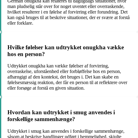
German onugkha kan relateres til dagligdags situationer, hvor
man pludselig står over for noget uventet eller overraskende,
hvilket resulterer i en følelse af forvirring eller forundring. Det
kan også bruges til at beskrive situationer, der er svære at forstå
eller forklare.
Hvilke følelser kan udtrykket onugkha vække
hos en person?
Udtrykket onugkha kan vække følelser af forvirring,
overraskelse, uforståenhed eller forbløffelse hos en person,
afhængigt af den kontekst, det bruges i. Det kan skabe en
følelsesmæssig reaktion, der får en person til at reflektere over
eller forsøge at forstå en given situation.
Hvordan kan udtrykket i smug anvendes i
forskellige sammenhænge?
Udtrykket i smug kan anvendes i forskellige sammenhænge,
såsom at beskrive handlinger udført i hemmelighed, skjulte