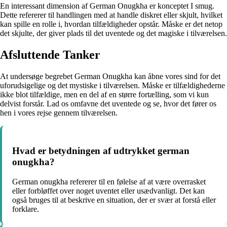
En interessant dimension af German Onugkha er konceptet I smug.
Dette refererer til handlingen med at handle diskret eller skjult, hvilket
kan spille en rolle i, hvordan tilfældigheder opstår. Måske er det netop
det skjulte, der giver plads til det uventede og det magiske i tilværelsen.
Afsluttende Tanker
At undersøge begrebet German Onugkha kan åbne vores sind for det
uforudsigelige og det mystiske i tilværelsen. Måske er tilfældighederne
ikke blot tilfældige, men en del af en større fortælling, som vi kun
delvist forstår. Lad os omfavne det uventede og se, hvor det fører os
hen i vores rejse gennem tilværelsen.
Hvad er betydningen af ​​udtrykket german
onugkha?
German onugkha refererer til en følelse af at være overrasket
eller forbløffet over noget uventet eller usædvanligt. Det kan
også bruges til at beskrive en situation, der er svær at forstå eller
forklare.