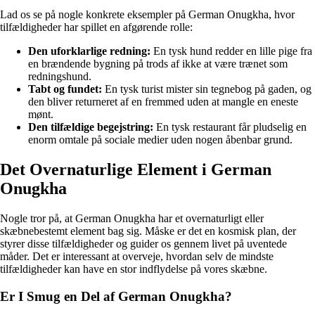
Lad os se på nogle konkrete eksempler på German Onugkha, hvor
tilfældigheder har spillet en afgørende rolle:
Den uforklarlige redning:
En tysk hund redder en lille pige fra
en brændende bygning på trods af ikke at være trænet som
redningshund.
Tabt og fundet:
En tysk turist mister sin tegnebog på gaden, og
den bliver returneret af en fremmed uden at mangle en eneste
mønt.
Den tilfældige begejstring:
En tysk restaurant får pludselig en
enorm omtale på sociale medier uden nogen åbenbar grund.
Det Overnaturlige Element i German
Onugkha
Nogle tror på, at German Onugkha har et overnaturligt eller
skæbnebestemt element bag sig. Måske er det en kosmisk plan, der
styrer disse tilfældigheder og guider os gennem livet på uventede
måder. Det er interessant at overveje, hvordan selv de mindste
tilfældigheder kan have en stor indflydelse på vores skæbne.
Er I Smug en Del af German Onugkha?