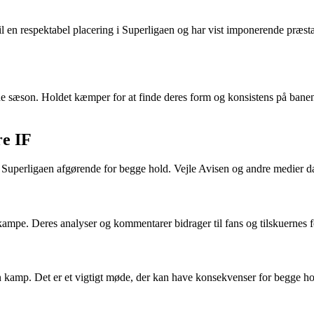
til en respektabel placering i Superligaen og har vist imponerende præs
nne sæson. Holdet kæmper for at finde deres form og konsistens på ban
re IF
 Superligaen afgørende for begge hold. Vejle Avisen og andre medier 
ampe. Deres analyser og kommentarer bidrager til fans og tilskuernes fo
amp. Det er et vigtigt møde, der kan have konsekvenser for begge hold