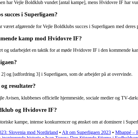
aen har Vejle Boldklub vundet [antal kampe], mens Hvidovre IF har vun
s succes i Superligaen?
har været afgørende for Vejle Boldklubs succes i Superligaen med deres 
kommende kamp mod Hvidovre IF?
det og udarbejdet en taktik for at møde Hvidovre IF i den kommende ka
ligaen?
 2] og [udfordring 3] i Superligaen, som de arbejder på at overvinde.
og resultater?
le Avisen, klubbenes officielle hjemmeside, sociale medier og TV-dæk
ldklub og Hvidovre IF?
toriske kampe, intense konkurrencer og ønsket om at dominere i Superl
023: Slovenia mod Nordirland
•
Alt om Superligaen 2023
•
Mbappé – F
inspirerende historie
•
Ivan Toney: Den Stigende Stjerne i Fodboldve