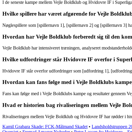
I de seneste kampe mellem Vejle Boldklub og Hvidovre IF i Superlig
Hvilke spillere har været afgørende for Vejle Boldklub
Nøglespillere som [spillernavn 1], [spillernavn 2] og [spillernavn 3] 
Hvordan har Vejle Boldklub forberedt sig til den 
Vejle Boldklub har intensiveret træningen, analyseret modstanderhol
Hvilke udfordringer står Hvidovre IF overfor i Super
Hvidovre IF står overfor udfordringer som [udfordring 1], [udfordring
Hvordan kan fans følge med i Vejle Boldklubs kampe 
Fans kan følge med i Vejle Boldklubs kampe og resultater gennem Vej
Hvad er historien bag rivaliseringen mellem Vejle Bo
Rivaliseringen mellem Vejle Boldklub og Hvidovre IF har rødder i his
Kamil Grabara Skade: FCK-Målmand Skadet
•
Landsholdstruppen 2
Oversigt
•
Fremad Amager Nyheder
•
Peter Lassen fra Hvidovre – En 