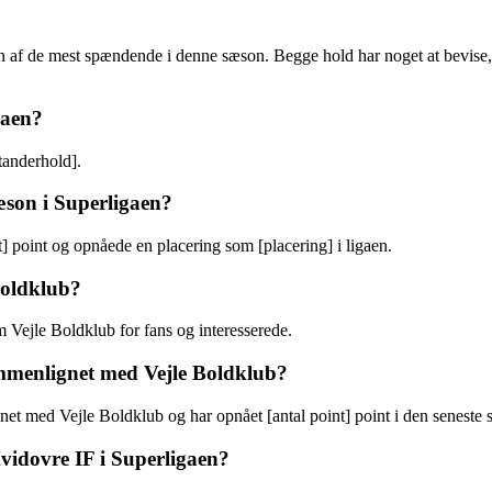
 de mest spændende i denne sæson. Begge hold har noget at bevise, og 
gaen?
tanderhold].
æson i Superligaen?
] point og opnåede en placering som [placering] i ligaen.
Boldklub?
m Vejle Boldklub for fans og interesserede.
mmenlignet med Vejle Boldklub?
net med Vejle Boldklub og har opnået [antal point] point i den seneste 
vidovre IF i Superligaen?