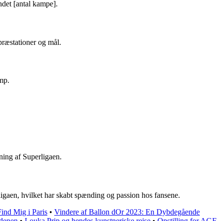
det [antal kampe].
præstationer og mål.
mp.
ning af Superligaen.
igaen, hvilket har skabt spænding og passion hos fansene.
ind Mig i Paris
•
Vindere af Ballon dOr 2023: En Dybdegående
rdenen
•
Louka Prip og hendes kunstneriske rejse
•
Opstilling for AGF