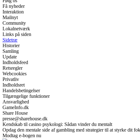
Følg os
Få nyheder
Interaktion
Mailnyt
Community
Lokalnetværk
Links på siden
Sidetræ
Historier
Samling
Update
Indholdsfeed
Retsregler
Webcookies
Privatliv
Indholdsret
Handelsbetingelser
Tilgængelige funktioner
Ansvarlighed
GameInfo.dk
Share House
presse@sharehouse.dk
Kendskab til casino psykologi: Sådan vinder du mentalt
Opdag den mentale side af gambling med strategier til at styrke dit fok
Modtag e-bogen nu