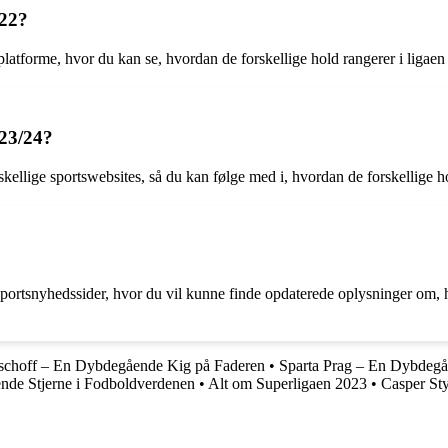
022?
platforme, hvor du kan se, hvordan de forskellige hold rangerer i liga
023/24?
kellige sportswebsites, så du kan følge med i, hvordan de forskellige h
e sportsnyhedssider, hvor du vil kunne finde opdaterede oplysninger om,
schoff – En Dybdegående Kig på Faderen
•
Sparta Prag – En Dybdeg
nde Stjerne i Fodboldverdenen
•
Alt om Superligaen 2023
•
Casper Sty