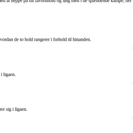
 med at heppe på dit favorithold og følg med i de spændende kampe, der
ordan de to hold rangerer i forhold til hinanden.
i ligaen.
r sig i ligaen.