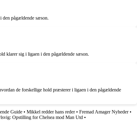
en i den pågældende sæson.
old klarer sig i ligaen i den pågældende sæson.
 hvordan de forskellige hold præsterer i ligaen i den pågældende
ående Guide
•
Mikkel redder hans reder
•
Fremad Amager Nyheder
•
lsvig: Opstilling for Chelsea mod Man Utd
•