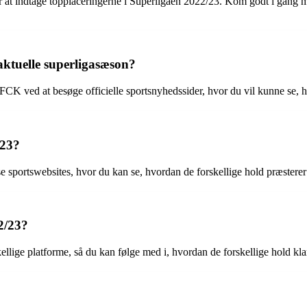
mår at indtage topplaceringerne i Superligaen 2022/23. Kom godt i gang
ktuelle superligasæson?
CK ved at besøge officielle sportsnyhedssider, hvor du vil kunne se, hv
023?
e sportswebsites, hvor du kan se, hvordan de forskellige hold præsterer 
2/23?
lige platforme, så du kan følge med i, hvordan de forskellige hold klare