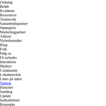
Ordning
Beløb
Kvaliteter
Ressourcer
Teamwork
Samarbejdspartner
Støttegiver
Marketingpartner
Allieret
Nyhedsmedier
Ring
Folk
Følg os
Få nyheder
Interaktion
Mailnyt
Community
Lokalnetværk
Links på siden
Sidetræ
Historier
Samling
Update
Indholdsfeed
Retsregler