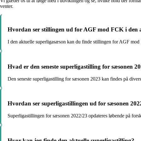
Vi glæder os til at følge med i udviklingen og se, hvilke hold der for
venter.
Hvordan ser stillingen ud for AGF mod FCK i den a
I den aktuelle superligasæson kan du finde stillingen for AGF mod F
Hvad er den seneste superligastilling for sæsonen 2
Den seneste superligastilling for sæsonen 2023 kan findes på divers
Hvordan ser superligastillingen ud for sæsonen 202
Superligastillingen for sæsonen 2022/23 opdateres løbende på forskel
Hvor kan jeg finde den aktuelle superligastilling?