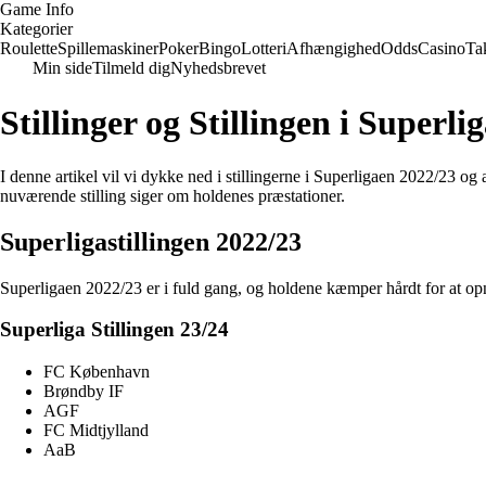
Game Info
Kategorier
Roulette
Spillemaskiner
Poker
Bingo
Lotteri
Afhængighed
Odds
Casino
Ta
Min side
Tilmeld dig
Nyhedsbrevet
Stillinger og Stillingen i Sup
I denne artikel vil vi dykke ned i stillingerne i Superligaen 2022/
nuværende stilling siger om holdenes præstationer.
Superligastillingen 2022/23
Superligaen 2022/23 er i fuld gang, og holdene kæmper hårdt for at opn
Superliga Stillingen 23/24
FC København
Brøndby IF
AGF
FC Midtjylland
AaB