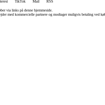
terest
TikTok
Mail
RSS
 køber via links på denne hjemmeside.
jder med kommercielle partnere og modtager muligvis betaling ved køb.