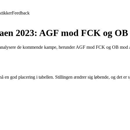
ktikker
Feedback
erligaen 2023: AGF mod FCK og 
23 og analysere de kommende kampe, herunder AGF mod FCK og OB mod A
å en god placering i tabellen. Stillingen ændrer sig løbende, og det er