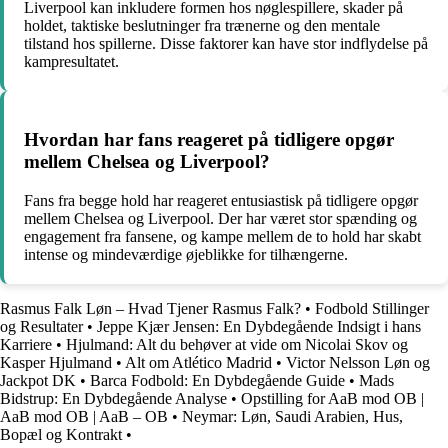
Liverpool kan inkludere formen hos nøglespillere, skader på
holdet, taktiske beslutninger fra trænerne og den mentale
tilstand hos spillerne. Disse faktorer kan have stor indflydelse på
kampresultatet.
Hvordan har fans reageret på tidligere opgør
mellem Chelsea og Liverpool?
Fans fra begge hold har reageret entusiastisk på tidligere opgør
mellem Chelsea og Liverpool. Der har været stor spænding og
engagement fra fansene, og kampe mellem de to hold har skabt
intense og mindeværdige øjeblikke for tilhængerne.
Rasmus Falk Løn – Hvad Tjener Rasmus Falk?
•
Fodbold Stillinger
og Resultater
•
Jeppe Kjær Jensen: En Dybdegående Indsigt i hans
Karriere
•
Hjulmand: Alt du behøver at vide om Nicolai Skov og
Kasper Hjulmand
•
Alt om Atlético Madrid
•
Victor Nelsson Løn og
Jackpot DK
•
Barca Fodbold: En Dybdegående Guide
•
Mads
Bidstrup: En Dybdegående Analyse
•
Opstilling for AaB mod OB |
AaB mod OB | AaB – OB
•
Neymar: Løn, Saudi Arabien, Hus,
Bopæl og Kontrakt
•