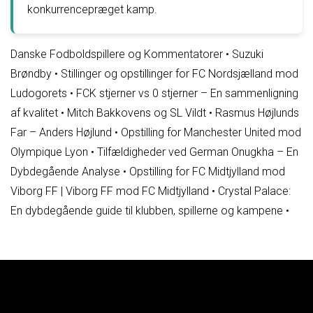
konkurrencepræget kamp.
Danske Fodboldspillere og Kommentatorer
•
Suzuki
Brøndby
•
Stillinger og opstillinger for FC Nordsjælland mod
Ludogorets
•
FCK stjerner vs 0 stjerner – En sammenligning
af kvalitet
•
Mitch Bakkovens og SL Vildt
•
Rasmus Højlunds
Far – Anders Højlund
•
Opstilling for Manchester United mod
Olympique Lyon
•
Tilfældigheder ved German Onugkha – En
Dybdegående Analyse
•
Opstilling for FC Midtjylland mod
Viborg FF | Viborg FF mod FC Midtjylland
•
Crystal Palace:
En dybdegående guide til klubben, spillerne og kampene
•