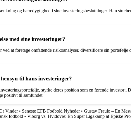
ænkning og bæredygtighed i sine investeringsbeslutninger. Han stræber e
lse med sine investeringer?
 ved at foretage omfattende risikoanalyser, diversificere sin portefølje 
hensyn til hans investeringer?
investeringsportefølje, styrke deres position som en førende investor 
 positivt til samfundet.
Or Vinder
•
Seneste EFB Fodbold Nyheder
•
Gustav Fraulo – En Meste
ansk fodbold
•
Viborg vs. Hvidovre: En Super Ligakamp af Episke Pro