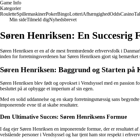
Game Info
Kategorier
Roulette
Spillemaskiner
Poker
Bingo
Lotteri
Afhængighed
Odds
Casino
Ta
Min side
Tilmeld dig
Nyhedsbrevet
Søren Henriksen: En Succesrig 
Søren Henriksen er en af de mest fremtrædende erhvervsfolk i Danmark
inden for forretningsverdenen har Søren Henriksen gjort sig bemærket 
Søren Henriksen: Baggrund og Starten på 
Søren Henriksen blev født og opvokset i Vendsyssel med en passion for er
besluttet på at opbygge et imperium af sin egen.
Med en solid uddannelse og en skarp forretningsmæssig sans begyndte S
imponerende evne til at skabe resultater.
Den Ultimative Succes: Søren Henriksens Formue
I dag ejer Søren Henriksen en imponerende formue, der er resultatet af å
velstående personer i Vendsyssel og har tjent ham stor respekt i erhver