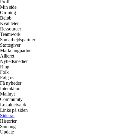
Profil
Min side
Ordning
Beløb
Kvaliteter
Ressourcer
Teamwork
Samarbejdspartner
Støttegiver
Marketingpartner
Allieret
Nyhedsmedier
Ring
Folk
Følg os
Få nyheder
Interaktion
Mailnyt
Community
Lokalnetværk
Links på siden
Sidetræ
Historier
Samling
Update