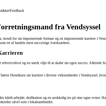
ktikker
Feedback
Forretningsmand fra Vendsyssel
, kendt for sin imponerende formue og en imponerende karriere i Vend
som en af landets mest succesrige iværksættere.
Karrieren
hvervslivet og en stærk vilje til at skabe sin egen succes. Allerede fra
øren Henriksen sin karriere i diverse virksomheder i Vendsyssel, hvor 
rs hårdt arbejde, dedikation og en urokkelig tro på sine egne evner. Han
vskredse såvel som i lokalsamfundet.