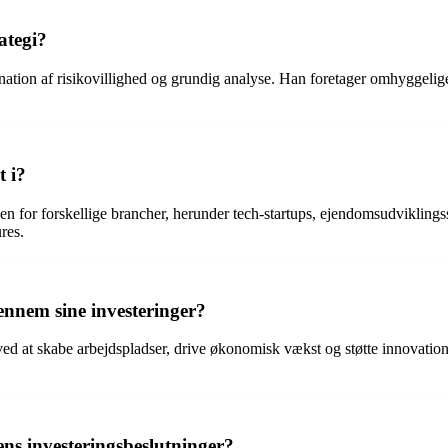
ategi?
tion af risikovillighed og grundig analyse. Han foretager omhyggelige v
t i?
n for forskellige brancher, herunder tech-startups, ejendomsudviklings
res.
nnem sine investeringer?
ed at skabe arbejdspladser, drive økonomisk vækst og støtte innovation
ns investeringsbeslutninger?