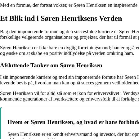
Med en formue, der fortsat vokser, er Søren Henriksen en inspirerende f
Et Blik ind i Søren Henriksens Verden
Bag den imponerende formue og den succesfulde karriere er Søren Henrik
forskellige velgørende organisationer og projekter, der har til formål at 
Søren Henriksen er ikke bare en dygtig forretningsmand; han er også en d
og ønske om at skabe en positiv indflydelse på verden omkring ham.
Afsluttende Tanker om Søren Henriksen
I sin imponerende karriere og med sin imponerende formue har Søren Henr
levende bevis på, hvordan man kan opnå succes gennem vedholdenhed 
Søren Henriksen vil for altid stå som et ikon for erhvervslivet i Vendsys
kommende generationer af iværksættere og erhvervsfolk til at forfølge 
Hvem er Søren Henriksen, og hvad er hans forbindel
Søren Henriksen er en kendt erhvervsmand og investor, der har opnåe