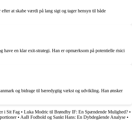
fter at skabe værdi på lang sigt og tager hensyn til både
og have en klar exit-strategi. Han er opmærksom på potentielle risici
i Danmark og bidrage til bæredygtig vækst og udvikling. Han ønsker
r i Sit Fag
•
Luka Modric til Brøndby IF: En Spændende Mulighed?
•
portioner
•
AaB Fodbold og Sankt Hans: En Dybdegående Analyse
•