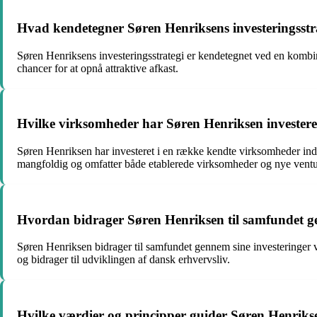
Hvad kendetegner Søren Henriksens investeringsstr
Søren Henriksens investeringsstrategi er kendetegnet ved en kombina
chancer for at opnå attraktive afkast.
Hvilke virksomheder har Søren Henriksen investere
Søren Henriksen har investeret i en række kendte virksomheder inde
mangfoldig og omfatter både etablerede virksomheder og nye ventu
Hvordan bidrager Søren Henriksen til samfundet ge
Søren Henriksen bidrager til samfundet gennem sine investeringer v
og bidrager til udviklingen af dansk erhvervsliv.
Hvilke værdier og principper guider Søren Henrikse