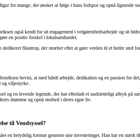
igur for mange, der ønsker at følge i hans fodspor og opnå lignende suc
sen også kendt for sit engagement i velgørenhedsarbejde og sit bidrag 
gøre en positiv forskel i lokalsamfundet.
edikeret filantrop, der stræber efter at gøre verden til et bedre sted fo
iksen bevist, at med hårdt arbejde, dedikation og en passion for det, m
og viljestyrke.
sel og en levende legende, der har efterladt et uudsletteligt aftryk på s
deres drømme og opnå storhed i deres egne liv.
se til Vendsyssel?
t en betydelig formue gennem sine investeringer. Han har en stærk tilk