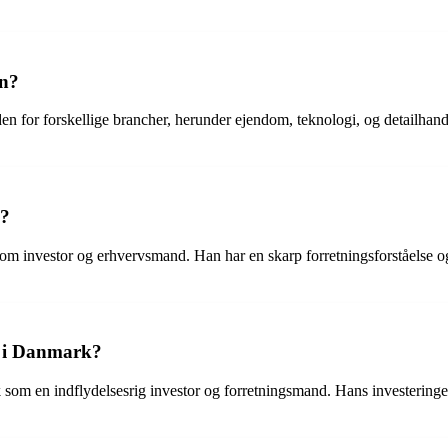
en?
n for forskellige brancher, herunder ejendom, teknologi, og detailhande
e?
 investor og erhvervsmand. Han har en skarp forretningsforståelse og e
et i Danmark?
k som en indflydelsesrig investor og forretningsmand. Hans investeringe