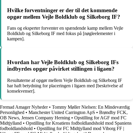
Hvilke forventninger er der til det kommende
opgør mellem Vejle Boldklub og Silkeborg IF?
Fans og eksperter forventer en spændende kamp mellem Vejle
Boldklub og Silkeborg IF med fokus på [nøgleelementer i
kampen].
Hvordan har Vejle Boldklub og Silkeborg IFs
indbyrdes opgør påvirket stillingen i ligaen?
Resultaterne af opgør mellem Vejle Boldklub og Silkeborg IF
har haft betydning for placeringen i ligaen med [beskrivelse af
konsekvenser].
Fremad Amager Nyheder
•
Tommy Møller Nielsen: En Mindeværdig
Personlighed
•
Manchester United Carrington ApS
•
Brøndby FCK,
OB News, Jensen Company Herning
•
Opstilling for AGF mod FC
Midtjylland
•
Opstilling for Kroatiens fodboldlandshold mod Spaniens
fodboldlandshold
•
Opstilling for FC Midtjylland mod Viborg FF |