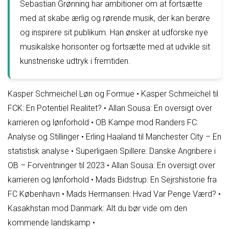
Sebastian Grønning har ambitioner om at fortsætte
med at skabe ærlig og rørende musik, der kan berøre
og inspirere sit publikum. Han ønsker at udforske nye
musikalske horisonter og fortsætte med at udvikle sit
kunstneriske udtryk i fremtiden.
Kasper Schmeichel Løn og Formue
•
Kasper Schmeichel til
FCK: En Potentiel Realitet?
•
Allan Sousa: En oversigt over
karrieren og lønforhold
•
OB Kampe mod Randers FC:
Analyse og Stillinger
•
Erling Haaland til Manchester City – En
statistisk analyse
•
Superligaen Spillere: Danske Angribere i
OB – Forventninger til 2023
•
Allan Sousa: En oversigt over
karrieren og lønforhold
•
Mads Bidstrup: En Sejrshistorie fra
FC København
•
Mads Hermansen: Hvad Var Penge Værd?
•
Kasakhstan mod Danmark: Alt du bør vide om den
kommende landskamp
•