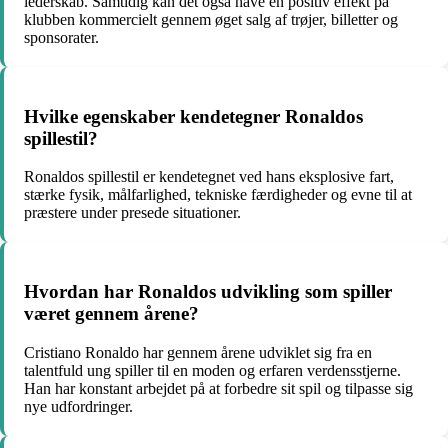
lederskab. Samtidig kan det også have en positiv effekt på
klubben kommercielt gennem øget salg af trøjer, billetter og
sponsorater.
Hvilke egenskaber kendetegner Ronaldos
spillestil?
Ronaldos spillestil er kendetegnet ved hans eksplosive fart,
stærke fysik, målfarlighed, tekniske færdigheder og evne til at
præstere under presede situationer.
Hvordan har Ronaldos udvikling som spiller
været gennem årene?
Cristiano Ronaldo har gennem årene udviklet sig fra en
talentfuld ung spiller til en moden og erfaren verdensstjerne.
Han har konstant arbejdet på at forbedre sit spil og tilpasse sig
nye udfordringer.