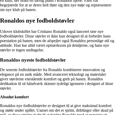
en klub, der holdt en særlig plads i Ronaldos hjerte. Fans var
begejstrede for at se deres helt iføre sig den nye trøje og repræsentere
sin nye klub på banen.
Ronaldos nye fodboldstøvler
Udover klubskiftet har Cristiano Ronaldo også lanceret sine nye
fodboldstøvler. Disse støvler er ikke kun designet til at forbedre hans
præstation på banen, men de afspejler også Ronaldos personlige stil og
attitude. Han har altid været opmærksom på detaljerne, og hans nye
støvler er ingen undtagelse.
Ronaldos nyeste fodboldstøvler
De seneste fodboldstøvler fra Ronaldo kombinerer innovation og
elegance på en unik måde. Med avanceret teknologi og materialer
giver støvlerne enestående komfort og greb på banen. Ronaldos
dedikation til sit håndværk skinner tydeligt igennem i designet af disse
støvler.
Absolut komfort
Ronaldos nye fodboldstøvler er designet til at give maksimal komfort
og støtte under spillet. Uanset om det er sprint, driblinger eller skud på
mål, er disse støvler skabt til at hjælpe Ronaldo med at præstere sit