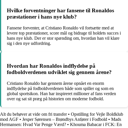
Hvilke forventninger har fansene til Ronaldos
præstationer i hans nye klub?
Fansene forventer, at Cristiano Ronaldo vil fortsætte med at
levere top præstationer, score mål og bidrage til holdets succes i
hans nye klub. Der er stor spænding om, hvordan han vil klare
sig i den nye udfordring.
Hvordan har Ronaldos indflydelse på
fodboldverdenen udviklet sig gennem årene?
Cristiano Ronaldo har gennem årene opnået en enorm
indflydelse på fodboldverdenen både som spiller og som en
global sportsikon. Han har inspireret millioner af fans verden
over og sat sit præg på historien om moderne fodbold.
Alt du behøver at vide om fri transfer
•
Opstilling for Vejle Boldklub
mod AGF
•
Jesper Sørensen – Brøndbys Anfører i Fodbold
•
Mads
Hermansen: Hvad Var Penge Værd?
•
Khouma Babacar i FCK: En