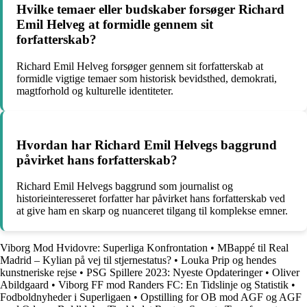
Hvilke temaer eller budskaber forsøger Richard
Emil Helveg at formidle gennem sit
forfatterskab?
Richard Emil Helveg forsøger gennem sit forfatterskab at
formidle vigtige temaer som historisk bevidsthed, demokrati,
magtforhold og kulturelle identiteter.
Hvordan har Richard Emil Helvegs baggrund
påvirket hans forfatterskab?
Richard Emil Helvegs baggrund som journalist og
historieinteresseret forfatter har påvirket hans forfatterskab ved
at give ham en skarp og nuanceret tilgang til komplekse emner.
Viborg Mod Hvidovre: Superliga Konfrontation
•
MBappé til Real
Madrid – Kylian på vej til stjernestatus?
•
Louka Prip og hendes
kunstneriske rejse
•
PSG Spillere 2023: Nyeste Opdateringer
•
Oliver
Abildgaard
•
Viborg FF mod Randers FC: En Tidslinje og Statistik
•
Fodboldnyheder i Superligaen
•
Opstilling for OB mod AGF og AGF