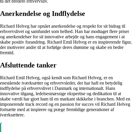
til det bredere erhvervsliv.
Anerkendelse og Indflydelse
Richard Helveg har opnået anerkendelse og respekt for sit bidrag til
erhvervslivet og samfundet som helhed. Han har modtaget flere priser
og anerkendelser for sit innovative arbejde og hans engagement i at
skabe positiv forandring. Richard Emil Helveg er en inspirerende figur,
der motiverer andre til at forfølge deres drømme og skabe en bedre
fremtid.
Afsluttende tanker
Richard Emil Helveg, også kendt som Richard Helveg, er en
enestående iværksætter og erhvervsleder, der har haft en betydelig
indflydelse på erhvervslivet i Danmark og internationalt. Hans
innovative tilgang, ledelsesmæssige ekspertise og dedikation til at
skabe værdi har gjort ham til en markant skikkelse i branchen. Med en
imponerende track record og en passion for succes vil Richard Helveg
fortsætte med at inspirere og præge fremtidige generationer af
iværksættere.