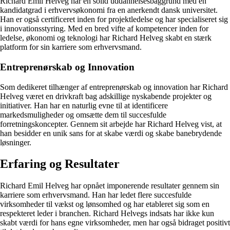
Richard Emil Helveg har en solid uddannelsesbaggrund med en
kandidatgrad i erhvervsøkonomi fra en anerkendt dansk universitet.
Han er også certificeret inden for projektledelse og har specialiseret sig
i innovationsstyring. Med en bred vifte af kompetencer inden for
ledelse, økonomi og teknologi har Richard Helveg skabt en stærk
platform for sin karriere som erhvervsmand.
Entreprenørskab og Innovation
Som dedikeret tilhænger af entreprenørskab og innovation har Richard
Helveg været en drivkraft bag adskillige nyskabende projekter og
initiativer. Han har en naturlig evne til at identificere
markedsmuligheder og omsætte dem til succesfulde
forretningskoncepter. Gennem sit arbejde har Richard Helveg vist, at
han besidder en unik sans for at skabe værdi og skabe banebrydende
løsninger.
Erfaring og Resultater
Richard Emil Helveg har opnået imponerende resultater gennem sin
karriere som erhvervsmand. Han har ledet flere succesfulde
virksomheder til vækst og lønsomhed og har etableret sig som en
respekteret leder i branchen. Richard Helvegs indsats har ikke kun
skabt værdi for hans egne virksomheder, men har også bidraget positivt