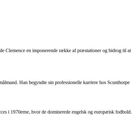
de Clemence en imponerende række af præstationer og bidrog til at
m målmand. Han begyndte sin professionelle karriere hos Scunthorpe
 succes i 1970erne, hvor de dominerede engelsk og europæisk fodbold.