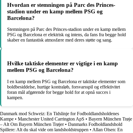
Hvordan er stemningen på Parc des Princes-
stadion under en kamp mellem PSG og
Barcelona?
Stemningen på Parc des Princes-stadion under en kamp mellem
PSG og Barcelona er elektrisk og intens, da fans fra begge hold
skaber en fantastisk atmosfære med deres støtte og sang.
Hvilke taktiske elementer er vigtige i en kamp
mellem PSG og Barcelona?
I en kamp mellem PSG og Barcelona er taktiske elementer som
boldbesiddelse, hurtige kontraløb, forsvarsspil og effektivitet
foran mål afgørende for begge hold for at opnå succes i
kampen.
Danmark mod Schweiz: En Tidslinje for Fodboldlandsholdenes
Kampe
•
Manchester United Carrington ApS
•
Bayern München Trøje
– Alt Om Bayern München Trøjer
•
Danmarks Fodboldlandshold
Spillere: Alt du skal vide om landsholdstruppen
•
Allan Olsen: En