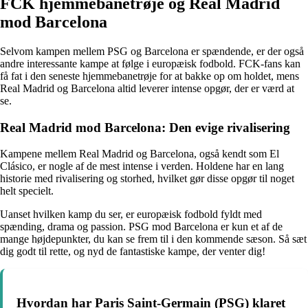
FCK hjemmebanetrøje og Real Madrid
mod Barcelona
Selvom kampen mellem PSG og Barcelona er spændende, er der også
andre interessante kampe at følge i europæisk fodbold. FCK-fans kan
få fat i den seneste hjemmebanetrøje for at bakke op om holdet, mens
Real Madrid og Barcelona altid leverer intense opgør, der er værd at
se.
Real Madrid mod Barcelona: Den evige rivalisering
Kampene mellem Real Madrid og Barcelona, også kendt som El
Clásico, er nogle af de mest intense i verden. Holdene har en lang
historie med rivalisering og storhed, hvilket gør disse opgør til noget
helt specielt.
Uanset hvilken kamp du ser, er europæisk fodbold fyldt med
spænding, drama og passion. PSG mod Barcelona er kun et af de
mange højdepunkter, du kan se frem til i den kommende sæson. Så sæt
dig godt til rette, og nyd de fantastiske kampe, der venter dig!
Hvordan har Paris Saint-Germain (PSG) klaret