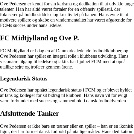
Ove Pedersen er kendt for sin karisma og dedikation til at udvikle unge
talenter. Han har altid været fortaler for en offensiv spillestil, der
fokuserer på boldbesiddelse og kreativitet på banen. Hans evne til at
motivere spillere og skabe en vindermentalitet har været afgørende for
FCMs succes under hans ledelse.
FC Midtjylland og Ove P.
FC Midtjylland er i dag en af ​​Danmarks ledende fodboldklubber, og
Ove Pedersen har spillet en integral rolle i klubbens udvikling. Hans
visionære tilgang til ledelse og taktik har hjulpet FCM med at opnå
utallige sejre og trofæer gennem årene.
Legendarisk Status
Ove Pedersen har opnået legendarisk status i FCM og er blevet hyldet
af fans og kolleger for sit bidrag til klubben. Hans navn vil for evigt
være forbundet med succes og sammenhold i dansk fodboldverden.
Afsluttende Tanker
Ove Pedersen er ikke bare en træner eller en spiller – han er en ikonisk
figur, der har formet dansk fodbold på utallige måder. Hans dedikation