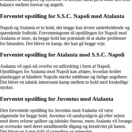
balance mellem forsvar og angreb.
Forventet opstilling for S.S.C. Napoli mod Atalanta
Napoli og Atalanta er to hold, der begge kan levere underholdende og
spændende fodbold. Forventningerne til opstillingen for Napoli mod
Atalanta er store, da begge hold har potentiale til at skabe problemer
for hinanden. Det bliver en kamp, der kan gå begge veje.
Forventet opstilling for Atalanta mod S.S.C. Napoli
Atalanta vil også stå overfor en udfordring i form af Napoli.
Opstillingen for Atalanta mod Napoli kan afsløre, hvordan holdet
planlægger at håndtere Napolis stærke midtbane og farlige angribere.
Det bliver en taktisk interessant kamp mellem to hold med forskellige
styrker.
Forventet opstilling for Juventus mod Atalanta
Den forventede opstilling for Juventus mod Atalanta vil være
afgørende for begge hold. Juventus vil sandsynligvis gå efter sejren
med deres erfarne spillere og taktiske finesse, mens Atalanta vil forsøge
at overraske med deres utraditionelle tilgang og kreativitet på banen.
Det bliver en kamp fuld af spænding og intensitet.