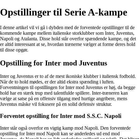
Opstillinger til Serie A-kampe
I denne artikel vil vi gå i dybden med de forventede opstillinger til de
kommende kampe mellem italienske storklubber som Inter, Juventus,
Napoli og Atalanta. Disse hold står overfor spændende kampe, og det
er altid interessant at se, hvordan trænerne vælger at forme deres hold
til disse opgør.
Opstilling for Inter mod Juventus
Inter og Juventus er to af de mest ikoniske klubber i italiensk fodbold.
Når de to hold mødes, er der altid ekstra spænding i luften.
Forventningen til opstillingen for Inter mod Juventus er høj, da begge
hold har en stærk trup med talentfulde spillere. Inter-træneren kan
vælge at satse på en offensiv tilgang med hurtige angribere, mens
Juventus måske vil fokusere på en solid defensiv struktur.
Forventet opstilling for Inter mod S.S.C. Napoli
Inter står også overfor en vigtig kamp mod Napoli. Den forventede
opstilling for Inter mod Napoli kan se anderledes ud end mod