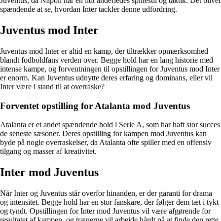
Juventus, da Napoli har en lidt anderledes spillestil og taktik. Det bliver
spændende at se, hvordan Inter tackler denne udfordring.
Juventus mod Inter
Juventus mod Inter er altid en kamp, der tiltrækker opmærksomhed
blandt fodboldfans verden over. Begge hold har en lang historie med
intense kampe, og forventningen til opstillingen for Juventus mod Inter
er enorm. Kan Juventus udnytte deres erfaring og dominans, eller vil
Inter være i stand til at overraske?
Forventet opstilling for Atalanta mod Juventus
Atalanta er et andet spændende hold i Serie A, som har haft stor succes
de seneste sæsoner. Deres opstilling for kampen mod Juventus kan
byde på nogle overraskelser, da Atalanta ofte spiller med en offensiv
tilgang og masser af kreativitet.
Inter mod Juventus
Når Inter og Juventus står overfor hinanden, er der garanti for drama
og intensitet. Begge hold har en stor fanskare, der følger dem tæt i tykt
og tyndt. Opstillingen for Inter mod Juventus vil være afgørende for
resultatet af kampen, og trænerne vil arbejde hårdt på at finde den rette