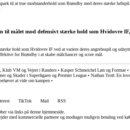
ispark til at true modstanderhold som Brøndby med deres stærke luftspi
.
til målet mod defensivt stærke hold som Hvidovre IF, o
t stærke hold som Hvidovre IF ved at variere deres angrebsspil og udny
effektive for Brøndby i at skabe målchancer og score mål.
 Klub VM og Vejret i Randers
•
Kasper Schmeichel Løn og Formue
•
ner og Skader i Superligaen og Premier League
•
Nathan Trott: En lov
 behøver at vide om kampen
•
terest
TikTok
Mail
RSS
 køber via links på denne hjemmeside.
jder med kommercielle partnere og modtager muligvis betaling ved køb.