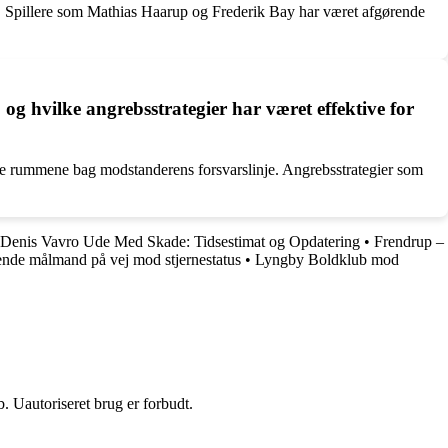
l. Spillere som Mathias Haarup og Frederik Bay har været afgørende
g hvilke angrebsstrategier har været effektive for
tte rummene bag modstanderens forsvarslinje. Angrebsstrategier som
Denis Vavro Ude Med Skade: Tidsestimat og Opdatering
•
Frendrup –
ende målmand på vej mod stjernestatus
•
Lyngby Boldklub mod
 Uautoriseret brug er forbudt.