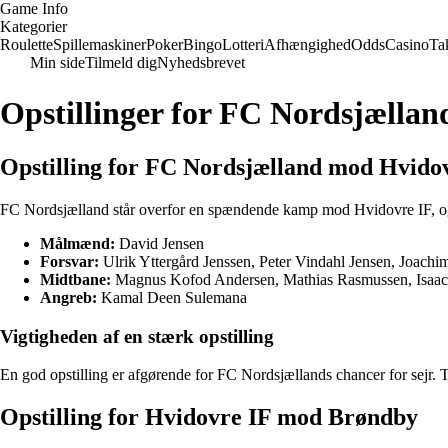
Game Info
Kategorier
Roulette
Spillemaskiner
Poker
Bingo
Lotteri
Afhængighed
Odds
Casino
Ta
Min side
Tilmeld dig
Nyhedsbrevet
Opstillinger for FC Nordsjælla
Opstilling for FC Nordsjælland mod Hvido
FC Nordsjælland står overfor en spændende kamp mod Hvidovre IF, og op
Målmænd:
David Jensen
Forsvar:
Ulrik Yttergård Jenssen, Peter Vindahl Jensen, Joac
Midtbane:
Magnus Kofod Andersen, Mathias Rasmussen, Isaac 
Angreb:
Kamal Deen Sulemana
Vigtigheden af en stærk opstilling
En god opstilling er afgørende for FC Nordsjællands chancer for sejr. Tr
Opstilling for Hvidovre IF mod Brøndby