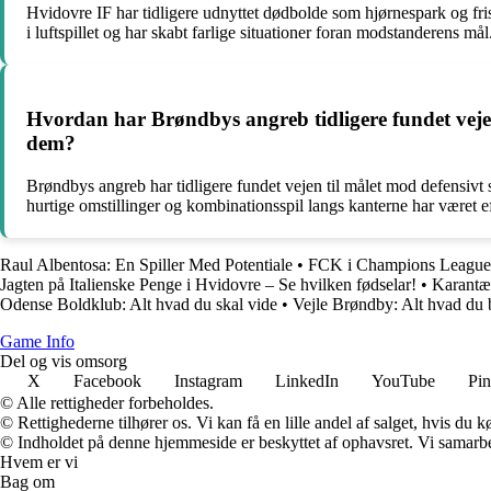
Hvidovre IF har tidligere udnyttet dødbolde som hjørnespark og fr
i luftspillet og har skabt farlige situationer foran modstanderens mål
Hvordan har Brøndbys angreb tidligere fundet vejen 
dem?
Brøndbys angreb har tidligere fundet vejen til målet mod defensiv
hurtige omstillinger og kombinationsspil langs kanterne har været 
Raul Albentosa: En Spiller Med Potentiale
•
FCK i Champions League,
Jagten på Italienske Penge i Hvidovre – Se hvilken fødselar!
•
Karantæ
Odense Boldklub: Alt hvad du skal vide
•
Vejle Brøndby: Alt hvad du
Game Info
Del og vis omsorg
X
Facebook
Instagram
LinkedIn
YouTube
Pin
© Alle rettigheder forbeholdes.
© Rettighederne tilhører os. Vi kan få en lille andel af salget, hvis du
© Indholdet på denne hjemmeside er beskyttet af ophavsret. Vi samarbe
Hvem er vi
Bag om