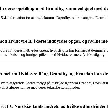
et i deres opstilling mod Brøndby, sammenlignet med d
 5-4-1 formation for at imødekomme Brøndbys stærke angreb. Dette har 
od Hvidovre IF i deres indbyrdes opgør, og hvilke møns
ovre IF i deres indbyrdes opgør, hvor de ofte har formået at dominere
deres tekniske og hurtige spillere mod Hvidovres mere fysiske tilgang.
øret mellem Hvidovre IF og Brøndby, og hvordan kan d
 være afgørende i deres forsøg på at bryde igennem Brøndbys forsvarsl
e til at afgøre kampe med deres tekniske færdigheder.
ret FC Nordsjællands angreb, og hvilke udfordringer k