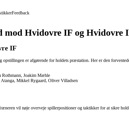
ktikker
Feedback
nd mod Hvidovre IF og Hvidovre
vre IF
stillingen er afgørende for holdets præstation. Her er den forventede
him Rothmann, Joakim Mæhle
Atanga, Mikkel Rygaard, Oliver Villadsen
æneren vil nøje overveje spillerpositioner og taktikker for at sikre hol