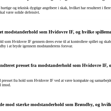
hurtige og teknisk dygtige angribere i skak, hvilket har resulteret i fl
kal være solide defensivt.
 modstanderhold som Hvidovre IF, og hvilke spillemøn
 som Hvidovre IF gennem deres evne til at kontrollere spillet og skab
ndby i at bryde igennem modstanderens forsvar.
teret presset fra modstanderhold som Hvidovre IF, og 
mod presset fra hold som Hvidovre IF ved at være kompakte og samarbejde 
l imod.
e mod stærke modstanderhold som Brøndby, og hvilke sp