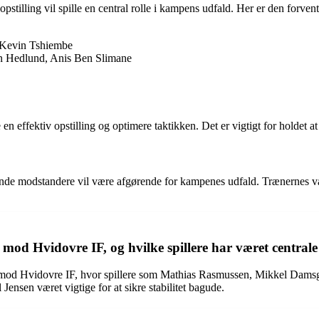
tilling vil spille en central rolle i kampens udfald. Her er den forvent
 Kevin Tshiembe
n Hedlund, Anis Ben Slimane
en effektiv opstilling og optimere taktikken. Det er vigtigt for holdet a
modstandere vil være afgørende for kampenes udfald. Trænernes valg af
mod Hvidovre IF, og hvilke spillere har været centrale 
n mod Hvidovre IF, hvor spillere som Mathias Rasmussen, Mikkel Damsga
Jensen været vigtige for at sikre stabilitet bagude.