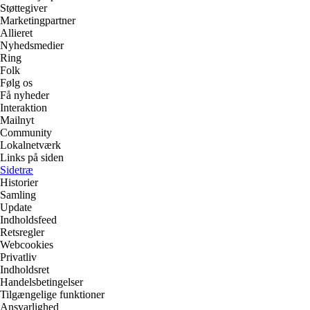
Støttegiver
Marketingpartner
Allieret
Nyhedsmedier
Ring
Folk
Følg os
Få nyheder
Interaktion
Mailnyt
Community
Lokalnetværk
Links på siden
Sidetræ
Historier
Samling
Update
Indholdsfeed
Retsregler
Webcookies
Privatliv
Indholdsret
Handelsbetingelser
Tilgængelige funktioner
Ansvarlighed