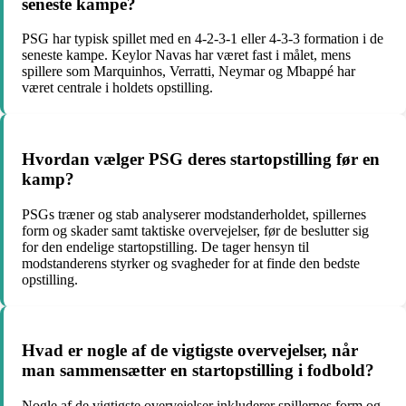
seneste kampe?
PSG har typisk spillet med en 4-2-3-1 eller 4-3-3 formation i de
seneste kampe. Keylor Navas har været fast i målet, mens
spillere som Marquinhos, Verratti, Neymar og Mbappé har
været centrale i holdets opstilling.
Hvordan vælger PSG deres startopstilling før en
kamp?
PSGs træner og stab analyserer modstanderholdet, spillernes
form og skader samt taktiske overvejelser, før de beslutter sig
for den endelige startopstilling. De tager hensyn til
modstanderens styrker og svagheder for at finde den bedste
opstilling.
Hvad er nogle af de vigtigste overvejelser, når
man sammensætter en startopstilling i fodbold?
Nogle af de vigtigste overvejelser inkluderer spillernes form og