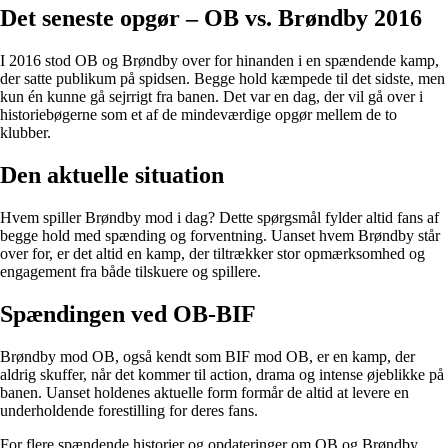
Det seneste opgør – OB vs. Brøndby 2016
I 2016 stod OB og Brøndby over for hinanden i en spændende kamp,
der satte publikum på spidsen. Begge hold kæmpede til det sidste, men
kun én kunne gå sejrrigt fra banen. Det var en dag, der vil gå over i
historiebøgerne som et af de mindeværdige opgør mellem de to
klubber.
Den aktuelle situation
Hvem spiller Brøndby mod i dag? Dette spørgsmål fylder altid fans af
begge hold med spænding og forventning. Uanset hvem Brøndby står
over for, er det altid en kamp, der tiltrækker stor opmærksomhed og
engagement fra både tilskuere og spillere.
Spændingen ved OB-BIF
Brøndby mod OB, også kendt som BIF mod OB, er en kamp, der
aldrig skuffer, når det kommer til action, drama og intense øjeblikke på
banen. Uanset holdenes aktuelle form formår de altid at levere en
underholdende forestilling for deres fans.
For flere spændende historier og opdateringer om OB og Brøndby,