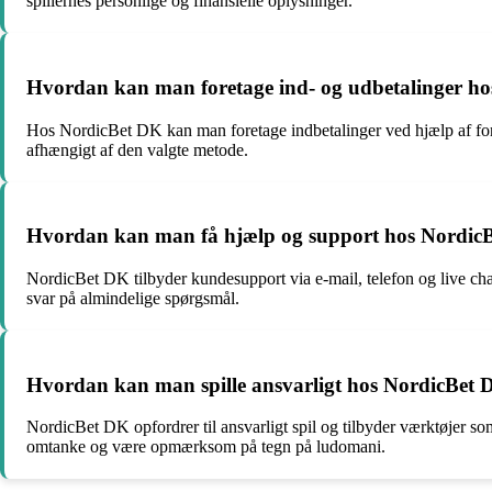
spillernes personlige og finansielle oplysninger.
Hvordan kan man foretage ind- og udbetalinger h
Hos NordicBet DK kan man foretage indbetalinger ved hjælp af fors
afhængigt af den valgte metode.
Hvordan kan man få hjælp og support hos Nordic
NordicBet DK tilbyder kundesupport via e-mail, telefon og live cha
svar på almindelige spørgsmål.
Hvordan kan man spille ansvarligt hos NordicBet
NordicBet DK opfordrer til ansvarligt spil og tilbyder værktøjer som
omtanke og være opmærksom på tegn på ludomani.