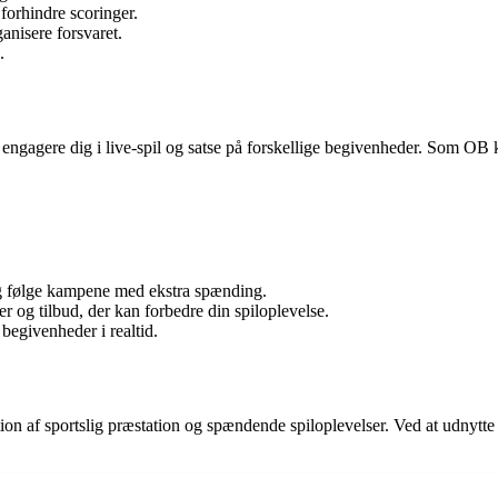
 forhindre scoringer.
ganisere forsvaret.
.
 engagere dig i live-spil og satse på forskellige begivenheder. Som OB
g følge kampene med ekstra spænding.
og tilbud, der kan forbedre din spiloplevelse.
 begivenheder i realtid.
f sportslig præstation og spændende spiloplevelser. Ved at udnytte No