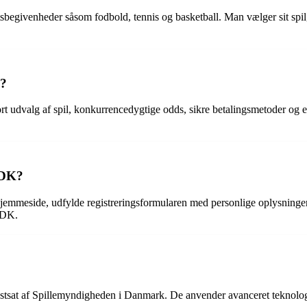
egivenheder såsom fodbold, tennis og basketball. Man vælger sit spil
K?
ort udvalg af spil, konkurrencedygtige odds, sikre betalingsmetoder og 
 DK?
emmeside, udfylde registreringsformularen med personlige oplysninger o
t DK.
fastsat af Spillemyndigheden i Danmark. De anvender avanceret teknologi 