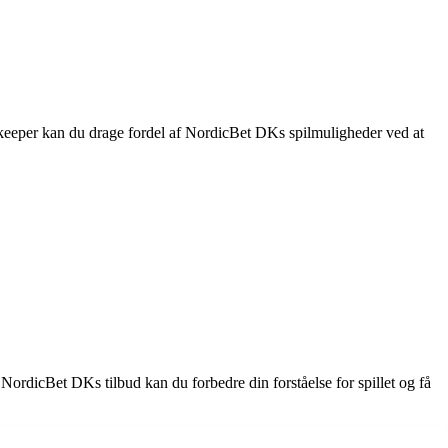
 keeper kan du drage fordel af NordicBet DKs spilmuligheder ved at
rdicBet DKs tilbud kan du forbedre din forståelse for spillet og få