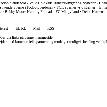
 Fodboldlandshold
•
Vejle Boldklub Transfer-Rygter og Nyheder
•
Haala
tigende Stjerne i Fodboldverdenen
•
FCK stjerner vs 0 stjerner – En s
e
•
Bobby Moore Herning Fremad – FC Midtjylland
•
Delac Horsens –
terest
TikTok
Mail
RSS
 køber via links på denne hjemmeside.
jder med kommercielle partnere og modtager muligvis betaling ved køb.