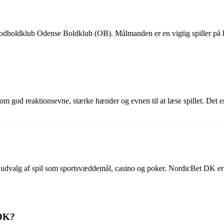
fodboldklub Odense Boldklub (OB). Målmanden er en vigtig spiller på ho
som god reaktionsevne, stærke hænder og evnen til at læse spillet. Det
t udvalg af spil som sportsvæddemål, casino og poker. NordicBet DK er 
 DK?