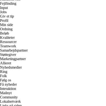
Fejlfinding
Input
Jobs
Giv et tip
Profil
Min side
Ordning
Beløb
Kvaliteter
Ressourcer
Teamwork
Samarbejdspartner
Støttegiver
Marketingpartner
Allieret
Nyhedsmedier
Ring
Folk
Følg os
Få nyheder
Interaktion
Mailnyt
Community
Lokalnetværk
Links på siden