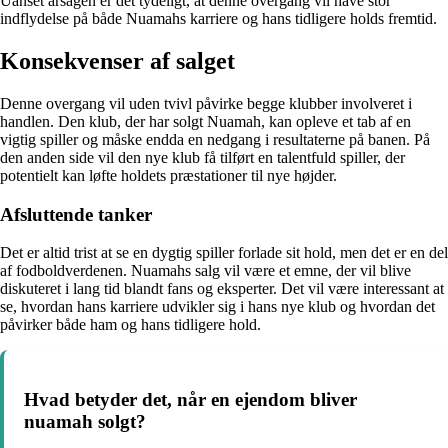
Uanset årsagen er det tydeligt, at denne overgang vil have stor
indflydelse på både Nuamahs karriere og hans tidligere holds fremtid.
Konsekvenser af salget
Denne overgang vil uden tvivl påvirke begge klubber involveret i
handlen. Den klub, der har solgt Nuamah, kan opleve et tab af en
vigtig spiller og måske endda en nedgang i resultaterne på banen. På
den anden side vil den nye klub få tilført en talentfuld spiller, der
potentielt kan løfte holdets præstationer til nye højder.
Afsluttende tanker
Det er altid trist at se en dygtig spiller forlade sit hold, men det er en del
af fodboldverdenen. Nuamahs salg vil være et emne, der vil blive
diskuteret i lang tid blandt fans og eksperter. Det vil være interessant at
se, hvordan hans karriere udvikler sig i hans nye klub og hvordan det
påvirker både ham og hans tidligere hold.
Hvad betyder det, når en ejendom bliver
nuamah solgt?