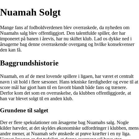
Nuamah Solgt
Mange fans af fodboldverdenen blev overraskede, da nyheden om
Nuamahs salg blev offentliggjort. Den talentfulde spiller, der har
imponeret på banen i årevis, har nu skiftet klub. Lad os dykke ned i
årsagerne bag denne overraskende overgang og hvilke konsekvenser
den kan få.
Baggrundshistorie
Nuamah, en af de mest lovende spillere i ligaen, har været et centralt
navn i sit hold i flere sæsoner. Hans tekniske færdigheder og evne til at
score mål har gjort ham til en favorit blandt både fans og trænere.
Derfor kom det som en overraskelse, da klubben offentliggjorde, at
han var blevet solgt til en anden klub.
Grundene til salget
Der er flere spekulationer om årsagerne bag Nuamahs salg. Nogle
kilder hævder, at det skyldes økonomiske udfordringer i klubben, mens
andre mener, at Nuamah selv ønskede at prøve kræfter i en ny liga.