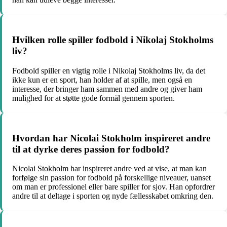
Hvilken rolle spiller fodbold i Nikolaj Stokholms
liv?
Fodbold spiller en vigtig rolle i Nikolaj Stokholms liv, da det
ikke kun er en sport, han holder af at spille, men også en
interesse, der bringer ham sammen med andre og giver ham
mulighed for at støtte gode formål gennem sporten.
Hvordan har Nicolai Stokholm inspireret andre
til at dyrke deres passion for fodbold?
Nicolai Stokholm har inspireret andre ved at vise, at man kan
forfølge sin passion for fodbold på forskellige niveauer, uanset
om man er professionel eller bare spiller for sjov. Han opfordrer
andre til at deltage i sporten og nyde fællesskabet omkring den.