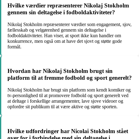
Hvilke værdier repræsenterer Nikolaj Stokholm
gennem sin deltagelse i fodboldaktiviteter?
Nikolaj Stokholm repræsenterer værdier som engagement, sjov,
fællesskab og velgørenhed gennem sin deltagelse i
fodboldaktiviteter. Han viser, at sport ikke kun handler om
konkurrence, men også om at have det sjovt og støtte gode
formål.
Hvordan har Nikolaj Stokholm brugt sin
platform til at fremme fodbold og sport generelt?
Nikolaj Stokholm har brugt sin platform som kendt komiker og
tv-personlighed til at promovere fodbold og sport generelt ved
at deltage i forskellige arrangementer, lave sjove videoer og
opfordre sit publikum til at være aktive og støtte sporten.
Hvilke udfordringer har Nicolai Stokholm stået
over for i forbindelse med sin deltagelse i