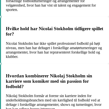
forskellige fodboldturneringer og arrangementer for
velgørenhed, hvor han har vist sit talent og engagement for
sporten.
Hvilke hold har Nicolai Stokholm tidligere spillet
for?
Nicolai Stokholm har ikke spillet professionel fodbold på højt
niveau, men han har deltaget i forskellige amatørturneringer og
arrangementer, hvor han har repræsenteret forskellige hold og
klubber.
Hvordan kombinerer Nikolaj Stokholm sin
karriere som komiker med sin passion for
fodbold?
Nikolaj Stokholm formår at forene sin karriere inden for
underholdningsbranchen med sin kærlighed til fodbold ved at
deltage i forskellige arrangementer, shows og turneringer, hvor
han kan udleve begge interesser.