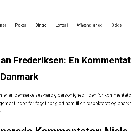
iner
Poker
Bingo
Lotteri
Afhængighed
Odds
tian Frederiksen: En Kommentat
i Danmark
ksen er en bemærkelsesværdig personlighed inden for kommentat
ement inden for faget har gjort ham til en respekteret og anerke
k.