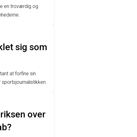
re en troværdig og
nhederne.
klet sig som
nt at forfine sin
 sportsjournalistikken.
eriksen over
ab?