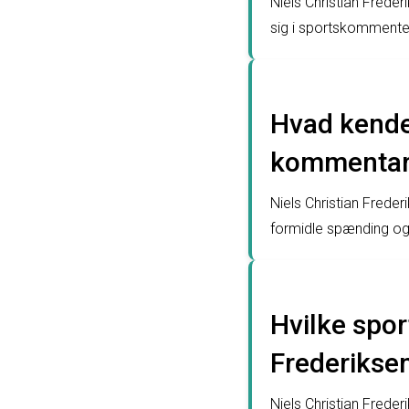
Niels Christian Frede
sig i sportskommenter
Hvad kende
kommentars
Niels Christian Frede
formidle spænding og 
Hvilke spo
Frederiksen
Niels Christian Fred