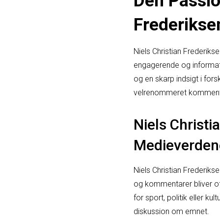
Den Passio
Frederikse
Niels Christian Frederikse
engagerende og informat
og en skarp indsigt i for
velrenommeret komment
Niels Christi
Medieverden
Niels Christian Frederik
og kommentarer bliver of
for sport, politik eller k
diskussion om emnet.