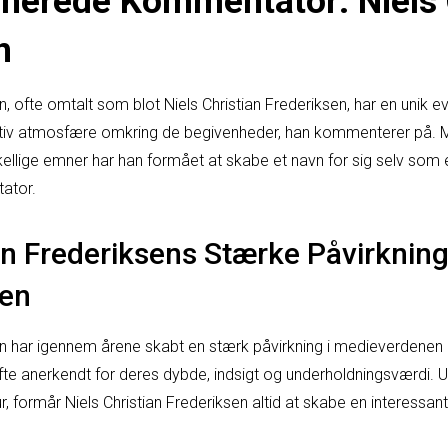
nerede Kommentator: Niels 
n
n, ofte omtalt som blot Niels Christian Frederiksen, har en unik ev
iv atmosfære omkring de begivenheder, han kommenterer på. M
skellige emner har han formået at skabe et navn for sig selv som 
ator.
an Frederiksens Stærke Påvirkning
en
sen har igennem årene skabt en stærk påvirkning i medieverden
te anerkendt for deres dybde, indsigt og underholdningsværdi. 
ultur, formår Niels Christian Frederiksen altid at skabe en interes