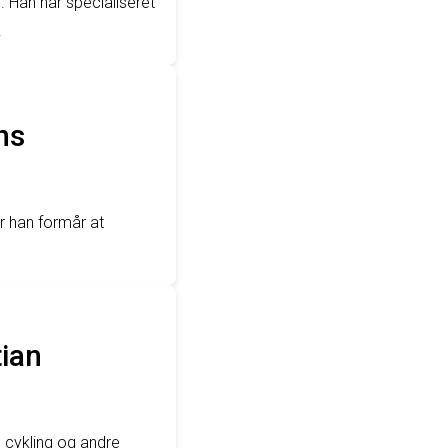
. Han har specialiseret
.
ns
r han formår at
tian
 cykling og andre