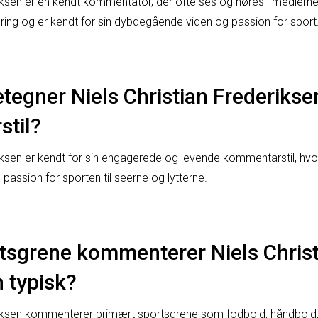
riksen er en kendt kommentator, der ofte ses og høres i medierne
ing og er kendt for sin dybdegående viden og passion for sport
tegner Niels Christian Frederikse
til?
riksen er kendt for sin engagerede og levende kommentarstil, hvo
passion for sporten til seerne og lytterne.
rtsgrene kommenterer Niels Chris
 typisk?
eriksen kommenterer primært sportsgrene som fodbold, håndbold,