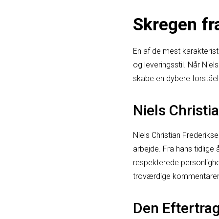
Skregen fra
En af de mest karakteri
og leveringsstil. Når Ni
skabe en dybere forståels
Niels Christi
Niels Christian Frederik
arbejde. Fra hans tidlig
respekterede personlighed
troværdige kommentarer
Den Eftertra