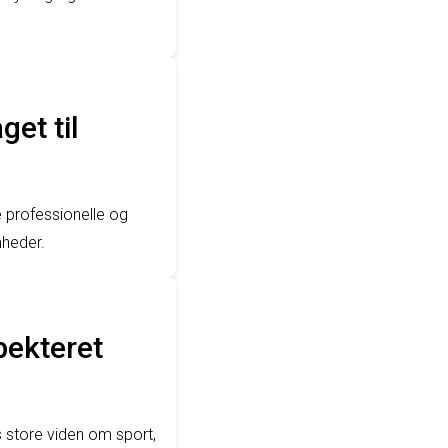
get til
e professionelle og
nheder.
pekteret
 store viden om sport,