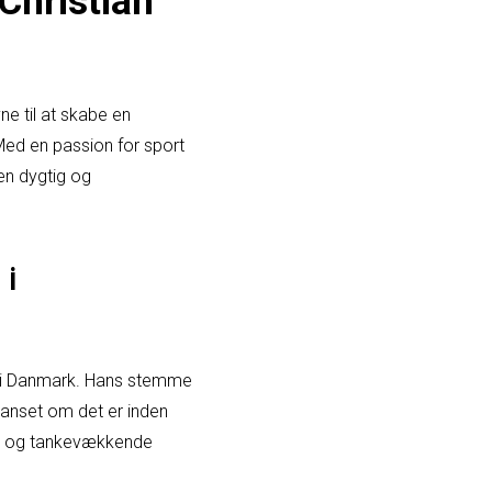
Christian
ne til at skabe en
ed en passion for sport
en dygtig og
 i
en i Danmark. Hans stemme
Uanset om det er inden
sant og tankevækkende