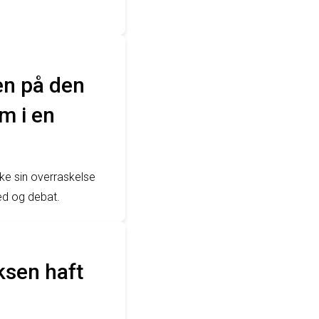
en på den
m i en
ke sin overraskelse
ed og debat.
ksen haft