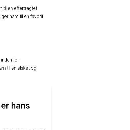
til en eftertragtet
ør ham til en favorit
 inden for
m til en elsket og
 er hans