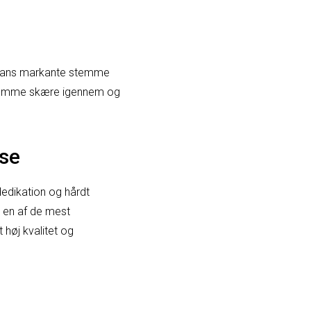
r hans markante stemme
 stemme skære igennem og
jse
edikation og hårdt
m en af de mest
 høj kvalitet og