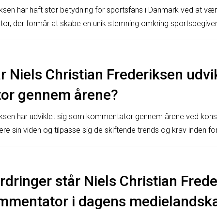
riksen har haft stor betydning for sportsfans i Danmark ved at væ
r, der formår at skabe en unik stemning omkring sportsbegive
 Niels Christian Frederiksen udvi
or gennem årene?
riksen har udviklet sig som kommentator gennem årene ved konsta
e sin viden og tilpasse sig de skiftende trends og krav inden for
rdringer står Niels Christian Fred
mmentator i dagens medielandsk