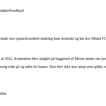
ktikker
Feedback
ar skabt stor opmærksomhed omkring hans kontrakt og løn hos Miami FC.
n af 2022. Kontrakten blev indgået på baggrund af Messis ønske om ny
sesrig rolle på og uden for banen. Han blev ikke kun ansat som spiller,
ndise