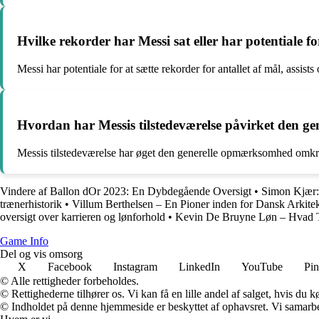
Hvilke rekorder har Messi sat eller har potentiale f
Messi har potentiale for at sætte rekorder for antallet af mål, assist
Hvordan har Messis tilstedeværelse påvirket den
Messis tilstedeværelse har øget den generelle opmærksomhed omkri
Vindere af Ballon dOr 2023: En Dybdegående Oversigt
•
Simon Kjær:
trænerhistorik
•
Villum Berthelsen – En Pioner inden for Dansk Arkite
oversigt over karrieren og lønforhold
•
Kevin De Bruyne Løn – Hvad Tj
Game Info
Del og vis omsorg
X
Facebook
Instagram
LinkedIn
YouTube
Pin
© Alle rettigheder forbeholdes.
© Rettighederne tilhører os. Vi kan få en lille andel af salget, hvis du
© Indholdet på denne hjemmeside er beskyttet af ophavsret. Vi samarbe