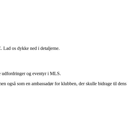
 Lad os dykke ned i detaljerne.
e udfordringer og eventyr i MLS.
 men også som en ambassadør for klubben, der skulle bidrage til dens