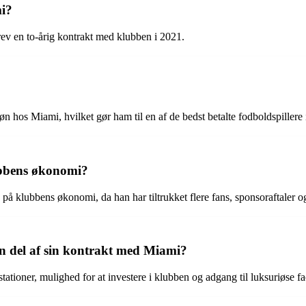
i?
ev en to-årig kontrakt med klubben i 2021.
øn hos Miami, hvilket gør ham til en af de bedst betalte fodboldspillere 
bbens økonomi?
å klubbens økonomi, da han har tiltrukket flere fans, sponsoraftaler o
en del af sin kontrakt med Miami?
tioner, mulighed for at investere i klubben og adgang til luksuriøse faci