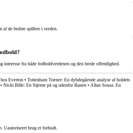
n af de bedste spillere i verden.
fodbold?
 interesse fra både fodboldverdenen og den brede offentlighed.
 hos Everton
•
Tottenham Træner: En dybdegående analyse af holdets
•
Nicki Bille: En Stjerne på og udenfor Banen
•
Allan Sousa: En
 Uautoriseret brug er forbudt.