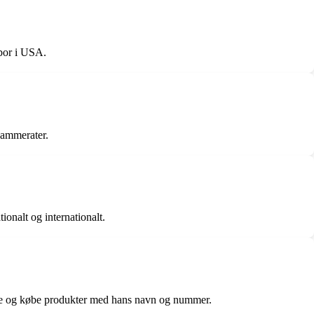
 bor i USA.
dkammerater.
ionalt og internationalt.
spille og købe produkter med hans navn og nummer.