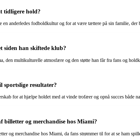
t tidligere hold?
ve en anderledes fodboldkultur og for at være tættere på sin familie, der
t siden han skiftede klub?
ima, den multikulturelle atmosfære og den støtte han får fra fans og hol
l sportslige resultater?
derskab for at hjælpe holdet med at vinde trofæer og opnå succes både nat
af billetter og merchandise hos Miami?
 billetter og merchandise hos Miami, da fans strømmer til for at se ham 