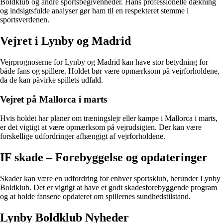
Boldklub og andre sportsbegivenheder. Hans professionelle dækning
og indsigtsfulde analyser gør ham til en respekteret stemme i
sportsverdenen.
Vejret i Lynby og Madrid
Vejrprognoserne for Lynby og Madrid kan have stor betydning for
både fans og spillere. Holdet bør være opmærksom på vejrforholdene,
da de kan påvirke spillets udfald.
Vejret på Mallorca i marts
Hvis holdet har planer om træningslejr eller kampe i Mallorca i marts,
er det vigtigt at være opmærksom på vejrudsigten. Der kan være
forskellige udfordringer afhængigt af vejrforholdene.
IF skade – Forebyggelse og opdateringer
Skader kan være en udfordring for enhver sportsklub, herunder Lynby
Boldklub. Det er vigtigt at have et godt skadesforebyggende program
og at holde fansene opdateret om spillernes sundhedstilstand.
Lynby Boldklub Nyheder