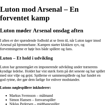
Luton mod Arsenal – En
forventet kamp
Luton møder Arsenal onsdag aften
I aften er der spændende fodbold at se frem til, når Luton tager imod
Arsenal på hjemmebane. Kampen starter klokken syv, og
forventningerne er høje hos både spillere og fans.
Luton – Et hold i udvikling
Luton har gennemgået en imponerende udvikling under trænerens
kyndige ledelse. Holdet har vist stærk form på det seneste og har spillet
med stor vilje og gejst. Spillerne er sammenspillede og har fundet en
god rytme, der gør dem farlige for enhver modstander.
Lutons nøglespillere inkluderer:
Markus Svensson – målmand
Simon Hansen – forsvarsspiller
Niklas Pedersen – midtbanespiller