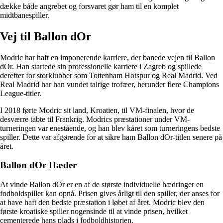
dække både angrebet og forsvaret gør ham til en komplet
midtbanespiller.
Vej til Ballon dOr
Modric har haft en imponerende karriere, der banede vejen til Ballon
dOr. Han startede sin professionelle karriere i Zagreb og spillede
derefter for storklubber som Tottenham Hotspur og Real Madrid. Ved
Real Madrid har han vundet talrige trofæer, herunder flere Champions
League-titler.
I 2018 førte Modric sit land, Kroatien, til VM-finalen, hvor de
desværre tabte til Frankrig. Modrics præstationer under VM-
turneringen var enestående, og han blev kåret som turneringens bedste
spiller. Dette var afgørende for at sikre ham Ballon dOr-titlen senere på
året.
Ballon dOr Hæder
At vinde Ballon dOr er en af de største individuelle hædringer en
fodboldspiller kan opnå. Prisen gives årligt til den spiller, der anses for
at have haft den bedste præstation i løbet af året. Modric blev den
første kroatiske spiller nogensinde til at vinde prisen, hvilket
cementerede hans plads i fodboldhistorien.