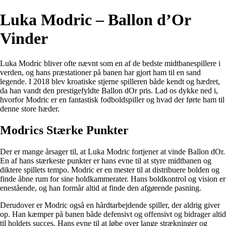
Luka Modric – Ballon d’Or
Vinder
Luka Modric bliver ofte nævnt som en af de bedste midtbanespillere i
verden, og hans præstationer på banen har gjort ham til en sand
legende. I 2018 blev kroatiske stjerne spilleren både kendt og hædret,
da han vandt den prestigefyldte Ballon dOr pris. Lad os dykke ned i,
hvorfor Modric er en fantastisk fodboldspiller og hvad der førte ham til
denne store hæder.
Modrics Stærke Punkter
Der er mange årsager til, at Luka Modric fortjener at vinde Ballon dOr.
En af hans stærkeste punkter er hans evne til at styre midtbanen og
diktere spillets tempo. Modric er en mester til at distribuere bolden og
finde åbne rum for sine holdkammerater. Hans boldkontrol og vision er
enestående, og han formår altid at finde den afgørende pasning.
Derudover er Modric også en hårdtarbejdende spiller, der aldrig giver
op. Han kæmper på banen både defensivt og offensivt og bidrager altid
til holdets succes. Hans evne til at løbe over lange strækninger og