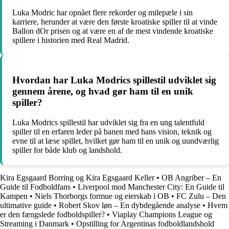
Luka Modric har opnået flere rekorder og milepæle i sin
karriere, herunder at være den første kroatiske spiller til at vinde
Ballon dOr prisen og at være en af de mest vindende kroatiske
spillere i historien med Real Madrid.
Hvordan har Luka Modrics spillestil udviklet sig
gennem årene, og hvad gør ham til en unik
spiller?
Luka Modrics spillestil har udviklet sig fra en ung talentfuld
spiller til en erfaren leder på banen med hans vision, teknik og
evne til at læse spillet, hvilket gør ham til en unik og uundværlig
spiller for både klub og landshold.
Kira Egsgaard Borring og Kira Egsgaard Keller
•
OB Angriber – En
Guide til Fodboldfans
•
Liverpool mod Manchester City: En Guide til
Kampen
•
Niels Thorborgs formue og eierskab i OB
•
FC Zulu – Den
ultimative guide
•
Robert Skov løn – En dybdegående analyse
•
Hvem
er den fængslede fodboldspiller?
•
Viaplay Champions League og
Streaming i Danmark
•
Opstilling for Argentinas fodboldlandshold