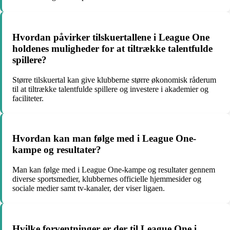
Hvordan påvirker tilskuertallene i League One
holdenes muligheder for at tiltrække talentfulde
spillere?
Større tilskuertal kan give klubberne større økonomisk råderum
til at tiltrække talentfulde spillere og investere i akademier og
faciliteter.
Hvordan kan man følge med i League One-
kampe og resultater?
Man kan følge med i League One-kampe og resultater gennem
diverse sportsmedier, klubbernes officielle hjemmesider og
sociale medier samt tv-kanaler, der viser ligaen.
Hvilke forventninger er der til League One i