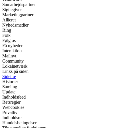
Samarbejdspartner
Støttegiver
Marketingpartner
Allieret
Nyhedsmedier
Ring
Folk
Følg os
Få nyheder
Interaktion
Mailnyt
Community
Lokalnetværk
Links på siden
Sidetræ
Historier
Samling
Update
Indholdsfeed
Retsregler
Webcookies
Privatliv
Indholdsret
Handelsbetingelser
Tilgængelige funktioner