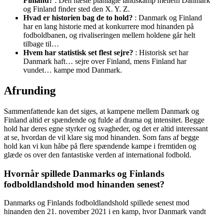
Finland?
: Den næste planlagte landskamp mellem Danmark
og Finland finder sted den X. Y. Z.
Hvad er historien bag de to hold?
: Danmark og Finland
har en lang historie med at konkurrere mod hinanden på
fodboldbanen, og rivaliseringen mellem holdene går helt
tilbage til…
Hvem har statistisk set flest sejre?
: Historisk set har
Danmark haft… sejre over Finland, mens Finland har
vundet… kampe mod Danmark.
Afrunding
Sammenfattende kan det siges, at kampene mellem Danmark og
Finland altid er spændende og fulde af drama og intensitet. Begge
hold har deres egne styrker og svagheder, og det er altid interessant
at se, hvordan de vil klare sig mod hinanden. Som fans af begge
hold kan vi kun håbe på flere spændende kampe i fremtiden og
glæde os over den fantastiske verden af international fodbold.
Hvornår spillede Danmarks og Finlands
fodboldlandshold mod hinanden senest?
Danmarks og Finlands fodboldlandshold spillede senest mod
hinanden den 21. november 2021 i en kamp, hvor Danmark vandt