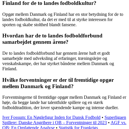
Finland for de to landes fodboldkultur?
Opgør mellem Danmark og Finland har en stor betydning for de to
landes fodboldkultur, da det er med til at styrke interessen for
sporten og skabe stolthed blandt fansene.
Hvordan har de to landes fodboldforbund
samarbejdet gennem årene?
De to landes fodboldforbund har gennem årene haft et godt
samarbejde med udveksling af erfaringer, træningslejre og
venskabskampe, der har styrket båndene mellem Danmark og
Finland.
Hvilke forventninger er der til fremtidige opgør
mellem Danmark og Finland?
Forventningerne til fremtidige opgør mellem Danmark og Finland er
høje, da begge lande har talentfulde spillere og en stærk
fodboldtradition, der lover spændende kampe og intense dueller.
Iver Fossum: En Nøglefigur Inden for Dansk Fodbold
•
Superligaen
Spillere: Danske Angribere i OB – Forventninger til 2023
•
AGF vs.
OB: En Omfattende Analyse
•
Statistik for Frankrigs