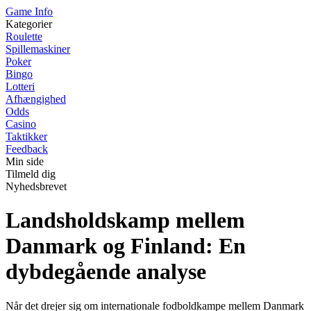
Game Info
Kategorier
Roulette
Spillemaskiner
Poker
Bingo
Lotteri
Afhængighed
Odds
Casino
Taktikker
Feedback
Min side
Tilmeld dig
Nyhedsbrevet
Landsholdskamp mellem
Danmark og Finland: En
dybdegående analyse
Når det drejer sig om internationale fodboldkampe mellem Danmark