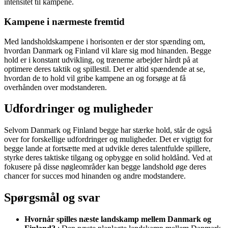
intensitet til kampene.
Kampene i nærmeste fremtid
Med landsholdskampene i horisonten er der stor spænding om,
hvordan Danmark og Finland vil klare sig mod hinanden. Begge
hold er i konstant udvikling, og trænerne arbejder hårdt på at
optimere deres taktik og spillestil. Det er altid spændende at se,
hvordan de to hold vil gribe kampene an og forsøge at få
overhånden over modstanderen.
Udfordringer og muligheder
Selvom Danmark og Finland begge har stærke hold, står de også
over for forskellige udfordringer og muligheder. Det er vigtigt for
begge lande at fortsætte med at udvikle deres talentfulde spillere,
styrke deres taktiske tilgang og opbygge en solid holdånd. Ved at
fokusere på disse nøgleområder kan begge landshold øge deres
chancer for succes mod hinanden og andre modstandere.
Spørgsmål og svar
Hvornår spilles næste landskamp mellem Danmark og