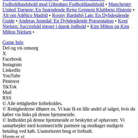
Fodboldlandshold mod Gibraltars Fodboldlandshold
•
Manchester
United Trænere: En Spændende Rejse Gennem Klubbens Historie
•
Alt om Atlético Madrid
•
Roony Bardghji Løn: En Dybdegående
Guide
•
Andreas Jungdal: En Dybdegående Præsentation
•
Kent
Nielsen: Succesfuld træner i dansk fodbold
•
Kim Milton og Kim
Milton Nielsen
•
Game Info
Del og vis omsorg
X
Facebook
Instagram
LinkedIn
YouTube
Pinterest
TikTok
Mail
RSS
© Alle rettigheder forbeholdes.
© Rettighederne tilhører os. Vi kan få en lille andel af salget, hvis du
køber via links på denne hjemmeside.
© Indholdet på denne hjemmeside er beskyttet af ophavsret. Vi
samarbejder med kommercielle partnere og modtager muligvis
betaling ved køb. Uautoriseret brug er forbudt.
Hvem er vi