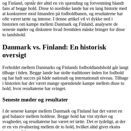
og Finland, opstår der altid en vis spænding og forventning blandt
fans af begge hold. Disse to nordiske lande har en lang historie med
at konkurrere mod hinanden på fodboldbanen, og resultaterne har
ofte været tætte og intense. I denne artikel vil vi dykke ned i
historien om kampe mellem Danmark og Finland, analysere de
seneste møder og diskutere hvad fremtiden måske bringer for disse
to landshold.
Danmark vs. Finland: En historisk
oversigt
Forholdet mellem Danmarks og Finlands fodboldlandshold går langt
tilbage i tiden. Begge lande har stolte traditioner inden for fodbold
og har haft succes på både nationalt og internationalt niveau. Tilbage
i historien har der været mange spændende kampe mellem disse to
hold, hvor resultaterne har svinget.
Seneste møder og resultater
I de seneste kampe mellem Danmark og Finland har der været en
god balance mellem holdene. Begge hold har vist styrker og
svagheder, og resultaterne har været ret tætte. Det er tydeligt, at der
er en vis rivalisering mellem de to hold, hvilket altid giver ekstra