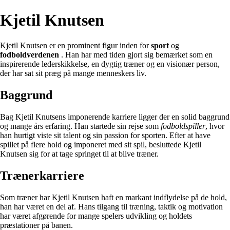
Kjetil Knutsen
Kjetil Knutsen er en prominent figur inden for
sport
og
fodboldverdenen
. Han har med tiden gjort sig bemærket som en
inspirerende lederskikkelse, en dygtig træner og en visionær person,
der har sat sit præg på mange menneskers liv.
Baggrund
Bag Kjetil Knutsens imponerende karriere ligger der en solid baggrund
og mange års erfaring. Han startede sin rejse som
fodboldspiller
, hvor
han hurtigt viste sit talent og sin passion for sporten. Efter at have
spillet på flere hold og imponeret med sit spil, besluttede Kjetil
Knutsen sig for at tage springet til at blive træner.
Trænerkarriere
Som træner har Kjetil Knutsen haft en markant indflydelse på de hold,
han har været en del af. Hans tilgang til træning, taktik og motivation
har været afgørende for mange spelers udvikling og holdets
præstationer på banen.