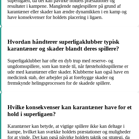
superligaen, da det kan påvirke holdets præstationer og
resultater i kampene. Manglende nøglespillere på grund af
karantæner eller skader kan ændre dynamikken i en kamp og
have konsekvenser for holdets placering i ligaen.
Hvordan håndterer superligaklubber typisk
karantæner og skader blandt deres spillere?
Superligaklubber har ofte en dyb trup med reserve- og
ungdomsspillere, som kan træde til, når førsteholdsspillerne er
ude med karantæner eller skader. Klubberne kan også have en
medicinsk stab, der arbejder på at forebygge skader og
fremskynde helingsprocessen for de skadede spillere.
Hvilke konsekvenser kan karantæner have for et
hold i superligaen?
Karantæner kan betyde, at vigtige spillere ikke kan deltage i
kampe, hvilket kan svække holdets præstationer og muligheder
for at vinde. Det kan også påvirke holdets taktik og strategi, da