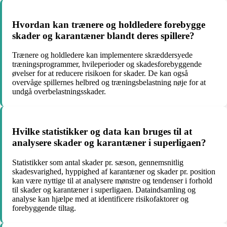
Hvordan kan trænere og holdledere forebygge
skader og karantæner blandt deres spillere?
Trænere og holdledere kan implementere skræddersyede
træningsprogrammer, hvileperioder og skadesforebyggende
øvelser for at reducere risikoen for skader. De kan også
overvåge spillernes helbred og træningsbelastning nøje for at
undgå overbelastningsskader.
Hvilke statistikker og data kan bruges til at
analysere skader og karantæner i superligaen?
Statistikker som antal skader pr. sæson, gennemsnitlig
skadesvarighed, hyppighed af karantæner og skader pr. position
kan være nyttige til at analysere mønstre og tendenser i forhold
til skader og karantæner i superligaen. Dataindsamling og
analyse kan hjælpe med at identificere risikofaktorer og
forebyggende tiltag.