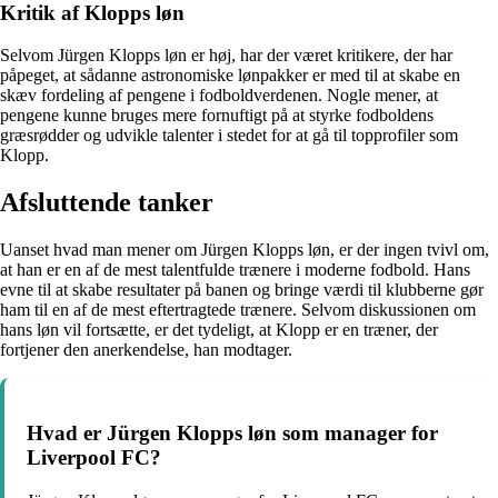
Kritik af Klopps løn
Selvom Jürgen Klopps løn er høj, har der været kritikere, der har
påpeget, at sådanne astronomiske lønpakker er med til at skabe en
skæv fordeling af pengene i fodboldverdenen. Nogle mener, at
pengene kunne bruges mere fornuftigt på at styrke fodboldens
græsrødder og udvikle talenter i stedet for at gå til topprofiler som
Klopp.
Afsluttende tanker
Uanset hvad man mener om Jürgen Klopps løn, er der ingen tvivl om,
at han er en af de mest talentfulde trænere i moderne fodbold. Hans
evne til at skabe resultater på banen og bringe værdi til klubberne gør
ham til en af de mest eftertragtede trænere. Selvom diskussionen om
hans løn vil fortsætte, er det tydeligt, at Klopp er en træner, der
fortjener den anerkendelse, han modtager.
Hvad er Jürgen Klopps løn som manager for
Liverpool FC?