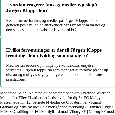
Hvordan reagerer fans og medier typisk på
Jürgen Klopps løn?
Reaktionerne fra fans og medier på Jürgen Klopps løn er
generelt positive, da de anerkender hans værdi som træner og
den succes, han har skabt for Liverpool FC.
Hvilke forventninger er der til Jürgen Klopps
fremtidige lønudvikling som manager?
Med fortsat succes og mulige nye kontraktforlængelser
forventes Jürgen Klopps løn som manager at forblive på et højt
niveau og muligvis stige yderligere i takt med hans fortsatte
præstationer.
Mohamed Salah: Alt hvad du behøver at vide om Liverpool-stjernen
•
Milan eller Eller: Hvad er det bedste valg for dig?
•
FC Midtjylland
Pressemøde Kl. 12: Seneste Nyheder og Opdateringer
•
Kamil
Grabara og hans maske: En dybdegående forklaring
•
Transfer Rygter
FCM
•
Opstilling for FC Midtjylland mod Viborg FF | Viborg FF mod