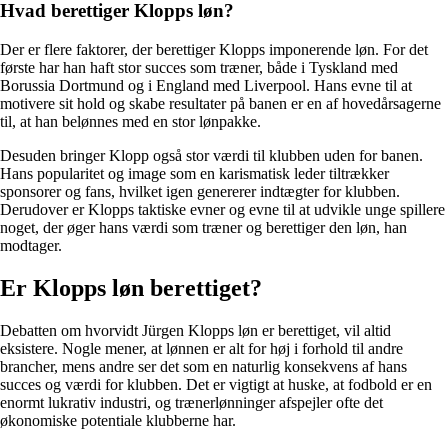
Hvad berettiger Klopps løn?
Der er flere faktorer, der berettiger Klopps imponerende løn. For det
første har han haft stor succes som træner, både i Tyskland med
Borussia Dortmund og i England med Liverpool. Hans evne til at
motivere sit hold og skabe resultater på banen er en af hovedårsagerne
til, at han belønnes med en stor lønpakke.
Desuden bringer Klopp også stor værdi til klubben uden for banen.
Hans popularitet og image som en karismatisk leder tiltrækker
sponsorer og fans, hvilket igen genererer indtægter for klubben.
Derudover er Klopps taktiske evner og evne til at udvikle unge spillere
noget, der øger hans værdi som træner og berettiger den løn, han
modtager.
Er Klopps løn berettiget?
Debatten om hvorvidt Jürgen Klopps løn er berettiget, vil altid
eksistere. Nogle mener, at lønnen er alt for høj i forhold til andre
brancher, mens andre ser det som en naturlig konsekvens af hans
succes og værdi for klubben. Det er vigtigt at huske, at fodbold er en
enormt lukrativ industri, og trænerlønninger afspejler ofte det
økonomiske potentiale klubberne har.