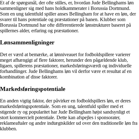
Et af de spørgsmål, der ofte stilles, er, hvordan Jude Bellinghams løn
sammenligner sig med hans holdkammerater i Borussia Dortmund.
Som en ung talentfuld spiller anses Bellingham for at have en løn, der
svarer til hans potentiale og præstationer på banen. Klubber som
Borussia Dortmund har ofte differentierede lønstrukturer baseret på
spillernes alder, erfaring og præstationer.
Lønsammenligninger
Det er værd at bemærke, at lønniveauet for fodboldspillere varierer
meget afhængigt af flere faktorer, herunder den pågældende klub,
ligaen, spillerens præstationer, markedsføringsværdi og individuelle
forhandlinger. Jude Bellinghams løn vil derfor være et resultat af en
kombination af disse faktorer.
Markedsføringspotentiale
En anden vigtig faktor, der påvirker en fodboldspillers løn, er deres
markedsføringspotentiale. Som en ung, talentfuld spiller med et
stigende ry og popularitet har Jude Bellingham højst sandsynligt et
stort kommercielt potentiale. Dette kan afspejles i sponsorater,
reklameaftaler og andre indtægtskilder ud over den traditionelle løn fra
klubben.