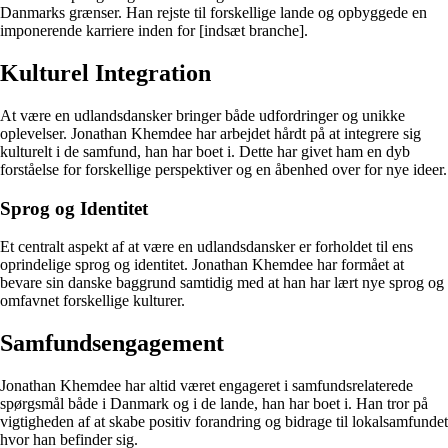
Danmarks grænser. Han rejste til forskellige lande og opbyggede en
imponerende karriere inden for [indsæt branche].
Kulturel Integration
At være en udlandsdansker bringer både udfordringer og unikke
oplevelser. Jonathan Khemdee har arbejdet hårdt på at integrere sig
kulturelt i de samfund, han har boet i. Dette har givet ham en dyb
forståelse for forskellige perspektiver og en åbenhed over for nye ideer.
Sprog og Identitet
Et centralt aspekt af at være en udlandsdansker er forholdet til ens
oprindelige sprog og identitet. Jonathan Khemdee har formået at
bevare sin danske baggrund samtidig med at han har lært nye sprog og
omfavnet forskellige kulturer.
Samfundsengagement
Jonathan Khemdee har altid været engageret i samfundsrelaterede
spørgsmål både i Danmark og i de lande, han har boet i. Han tror på
vigtigheden af at skabe positiv forandring og bidrage til lokalsamfundet
hvor han befinder sig.