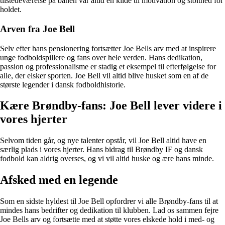
tilstedeværelse på banen var altid en kilde til motivation og stolthed for
holdet.
Arven fra Joe Bell
Selv efter hans pensionering fortsætter Joe Bells arv med at inspirere
unge fodboldspillere og fans over hele verden. Hans dedikation,
passion og professionalisme er stadig et eksempel til efterfølgelse for
alle, der elsker sporten. Joe Bell vil altid blive husket som en af de
største legender i dansk fodboldhistorie.
Kære Brøndby-fans: Joe Bell lever videre i
vores hjerter
Selvom tiden går, og nye talenter opstår, vil Joe Bell altid have en
særlig plads i vores hjerter. Hans bidrag til Brøndby IF og dansk
fodbold kan aldrig overses, og vi vil altid huske og ære hans minde.
Afsked med en legende
Som en sidste hyldest til Joe Bell opfordrer vi alle Brøndby-fans til at
mindes hans bedrifter og dedikation til klubben. Lad os sammen fejre
Joe Bells arv og fortsætte med at støtte vores elskede hold i med- og