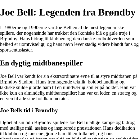
Joe Bell: Legenden fra Brøndby
I 1980erne og 1990erne var Joe Bell en af de mest legendariske
spillere, der nogensinde har trukket den ikoniske blå og gule trøje i
Brøndby. Hans bidrag til klubben og den danske fodboldverden som
helhed er uomtvisteligt, og hans navn lever stadig videre blandt fans og
sportsentusiaster.
En dygtig midtbanespiller
Joe Bell var kendt for sin ekstraordinære evne til at styre midtbanen på
Brøndby Stadion. Hans fremragende teknik, boldbehandling og
taktiske snilde gjorde ham til en uundværlig spiller på holdet. Han var
ikke kun en almindelig midtbanespiller; han var en leder, en strateg og
en ven til alle sine holdkammerater.
Joe Bells tid i Brøndby
I løbet af sin tid i Brøndby spillede Joe Bell utallige kampe og bidrog
med utallige mål, assists og inspirerede præstationer. Hans dedikation
til klubben og fansene gjorde ham til en folkehelt, og hans