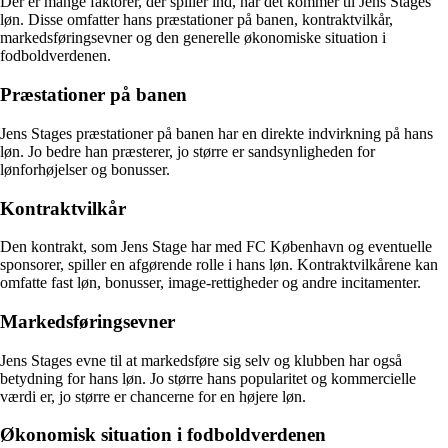
Der er mange faktorer, der spiller ind, når det kommer til Jens Stages
løn. Disse omfatter hans præstationer på banen, kontraktvilkår,
markedsføringsevner og den generelle økonomiske situation i
fodboldverdenen.
Præstationer på banen
Jens Stages præstationer på banen har en direkte indvirkning på hans
løn. Jo bedre han præsterer, jo større er sandsynligheden for
lønforhøjelser og bonusser.
Kontraktvilkår
Den kontrakt, som Jens Stage har med FC København og eventuelle
sponsorer, spiller en afgørende rolle i hans løn. Kontraktvilkårene kan
omfatte fast løn, bonusser, image-rettigheder og andre incitamenter.
Markedsføringsevner
Jens Stages evne til at markedsføre sig selv og klubben har også
betydning for hans løn. Jo større hans popularitet og kommercielle
værdi er, jo større er chancerne for en højere løn.
Økonomisk situation i fodboldverdenen