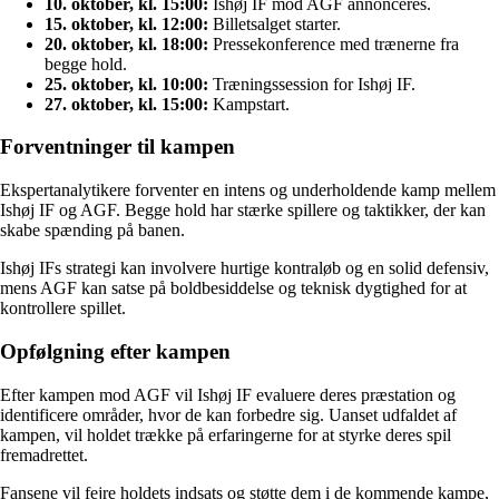
10. oktober, kl. 15:00:
Ishøj IF mod AGF annonceres.
15. oktober, kl. 12:00:
Billetsalget starter.
20. oktober, kl. 18:00:
Pressekonference med trænerne fra
begge hold.
25. oktober, kl. 10:00:
Træningssession for Ishøj IF.
27. oktober, kl. 15:00:
Kampstart.
Forventninger til kampen
Ekspertanalytikere forventer en intens og underholdende kamp mellem
Ishøj IF og AGF. Begge hold har stærke spillere og taktikker, der kan
skabe spænding på banen.
Ishøj IFs strategi kan involvere hurtige kontraløb og en solid defensiv,
mens AGF kan satse på boldbesiddelse og teknisk dygtighed for at
kontrollere spillet.
Opfølgning efter kampen
Efter kampen mod AGF vil Ishøj IF evaluere deres præstation og
identificere områder, hvor de kan forbedre sig. Uanset udfaldet af
kampen, vil holdet trække på erfaringerne for at styrke deres spil
fremadrettet.
Fansene vil fejre holdets indsats og støtte dem i de kommende kampe,