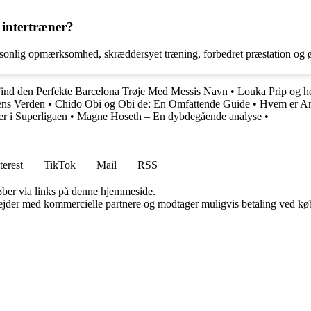
 intertræner?
ersonlig opmærksomhed, skræddersyet træning, forbedret præstation og ø
Find den Perfekte Barcelona Trøje Med Messis Navn
•
Louka Prip og he
ens Verden
•
Chido Obi og Obi de: En Omfattende Guide
•
Hvem er An
er i Superligaen
•
Magne Hoseth – En dybdegående analyse
•
terest
TikTok
Mail
RSS
 køber via links på denne hjemmeside.
jder med kommercielle partnere og modtager muligvis betaling ved køb.