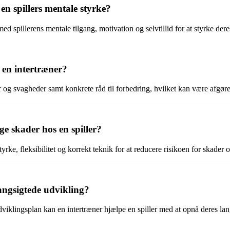
n spillers mentale styrke?
d spillerens mentale tilgang, motivation og selvtillid for at styrke dere
 en intertræner?
er og svagheder samt konkrete råd til forbedring, hvilket kan være afgør
e skader hos en spiller?
e, fleksibilitet og korrekt teknik for at reducere risikoen for skader og
langsigtede udvikling?
viklingsplan kan en intertræner hjælpe en spiller med at opnå deres lang