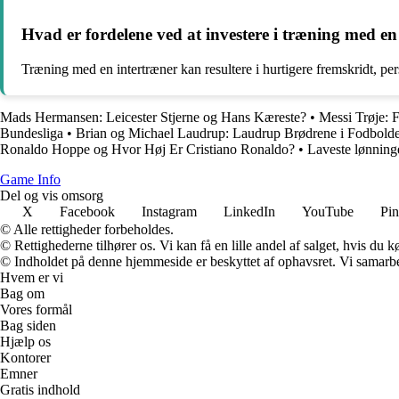
Hvad er fordelene ved at investere i træning med en
Træning med en intertræner kan resultere i hurtigere fremskridt, p
Mads Hermansen: Leicester Stjerne og Hans Kæreste?
•
Messi Trøje: 
Bundesliga
•
Brian og Michael Laudrup: Laudrup Brødrene i Fodbold
Ronaldo Hoppe og Hvor Høj Er Cristiano Ronaldo?
•
Laveste lønning
Game Info
Del og vis omsorg
X
Facebook
Instagram
LinkedIn
YouTube
Pin
© Alle rettigheder forbeholdes.
© Rettighederne tilhører os. Vi kan få en lille andel af salget, hvis du
© Indholdet på denne hjemmeside er beskyttet af ophavsret. Vi samarbe
Hvem er vi
Bag om
Vores formål
Bag siden
Hjælp os
Kontorer
Emner
Gratis indhold