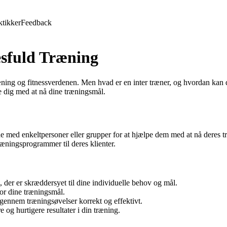
ktikker
Feedback
esfuld Træning
ning og fitnessverdenen. Men hvad er en inter træner, og hvordan kan du 
e dig med at nå dine træningsmål.
bejde med enkeltpersoner eller grupper for at hjælpe dem med at nå deres 
æningsprogrammer til deres klienter.
 der er skræddersyet til dine individuelle behov og mål.
for dine træningsmål.
g gennem træningsøvelser korrekt og effektivt.
og hurtigere resultater i din træning.