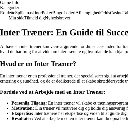
Game Info
Kategorier
Roulette
Spillemaskiner
Poker
Bingo
Lotteri
Afhængighed
Odds
Casino
Ta
Min side
Tilmeld dig
Nyhedsbrevet
Inter Træner: En Guide til Succ
At have en inter træner kan være afgørende for din succes inden for træ
hvad du har brug for at vide om inter trænere og hvordan de kan hjælp
Hvad er en Inter Træner?
En inter træner er en professionel træner, der specialiserer sig i at ar
ernæring og sundhed, og de er dedikerede til at skabe skræddersyede tr
Fordele ved at Arbejde med en Inter Træner:
Personlig Tilgang:
En inter træner vil skabe et træningsprogram,
Motivation:
Din træner vil motivere dig og holde dig ansvarlig 
Ekspertise:
Inter trænere har ekspertise og viden til at guide di
Resultater:
Ved at arbejde med en inter træner kan du opnå bedre 