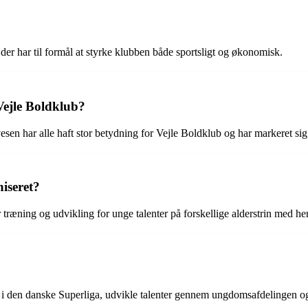
der har til formål at styrke klubben både sportsligt og økonomisk.
 Vejle Boldklub?
n har alle haft stor betydning for Vejle Boldklub og har markeret sig b
iseret?
træning og udvikling for unge talenter på forskellige alderstrin med he
b i den danske Superliga, udvikle talenter gennem ungdomsafdelingen og 