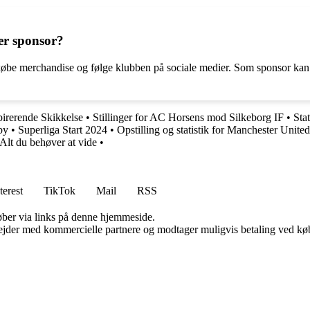
er sponsor?
 købe merchandise og følge klubben på sociale medier. Som sponsor k
irerende Skikkelse
•
Stillinger for AC Horsens mod Silkeborg IF
•
Sta
by
•
Superliga Start 2024
•
Opstilling og statistik for Manchester Unit
Alt du behøver at vide
•
terest
TikTok
Mail
RSS
 køber via links på denne hjemmeside.
jder med kommercielle partnere og modtager muligvis betaling ved køb.