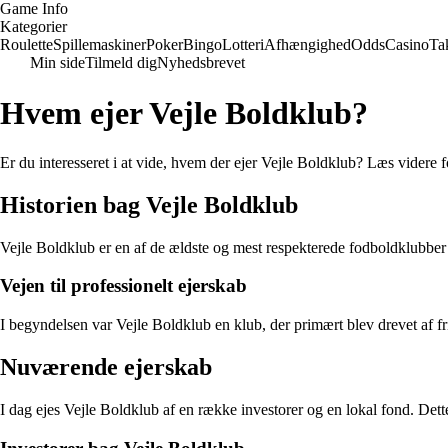
Game Info
Kategorier
Roulette
Spillemaskiner
Poker
Bingo
Lotteri
Afhængighed
Odds
Casino
Ta
Min side
Tilmeld dig
Nyhedsbrevet
Hvem ejer Vejle Boldklub?
Er du interesseret i at vide, hvem der ejer Vejle Boldklub? Læs videre 
Historien bag Vejle Boldklub
Vejle Boldklub er en af de ældste og mest respekterede fodboldklubber 
Vejen til professionelt ejerskab
I begyndelsen var Vejle Boldklub en klub, der primært blev drevet af fr
Nuværende ejerskab
I dag ejes Vejle Boldklub af en række investorer og en lokal fond. Dett