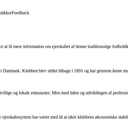
ktikker
Feedback
for at få mere information om ejerskabet af denne traditionsrige fodbold
i Danmark. Klubben blev stiftet tilbage i 1891 og har gennem årene mark
ivillige og lokale entusiaster. Men med tiden og udviklingen af profess
e ejerskabssystem har været med til at sikre klubbens økonomiske stabili