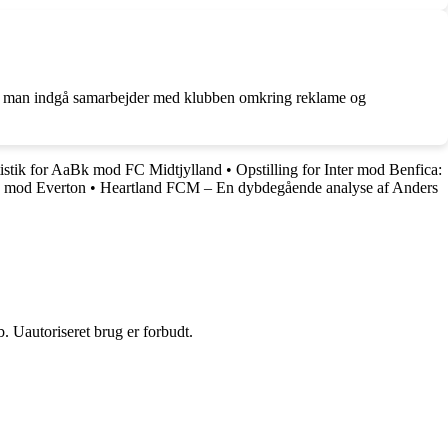
an man indgå samarbejder med klubben omkring reklame og
tistik for AaBk mod FC Midtjylland
•
Opstilling for Inter mod Benfica:
ed mod Everton
•
Heartland FCM – En dybdegående analyse af Anders
 Uautoriseret brug er forbudt.