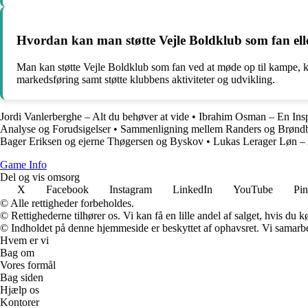
Hvordan kan man støtte Vejle Boldklub som fan ell
Man kan støtte Vejle Boldklub som fan ved at møde op til kampe,
markedsføring samt støtte klubbens aktiviteter og udvikling.
Jordi Vanlerberghe – Alt du behøver at vide
•
Ibrahim Osman – En Insp
Analyse og Forudsigelser
•
Sammenligning mellem Randers og Brønd
Bager Eriksen og ejerne Thøgersen og Byskov
•
Lukas Lerager Løn – 
Game Info
Del og vis omsorg
X
Facebook
Instagram
LinkedIn
YouTube
Pin
© Alle rettigheder forbeholdes.
© Rettighederne tilhører os. Vi kan få en lille andel af salget, hvis du
© Indholdet på denne hjemmeside er beskyttet af ophavsret. Vi samarbe
Hvem er vi
Bag om
Vores formål
Bag siden
Hjælp os
Kontorer