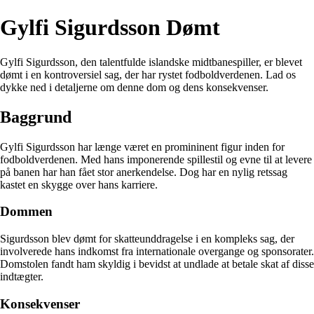
Gylfi Sigurdsson Dømt
Gylfi Sigurdsson, den talentfulde islandske midtbanespiller, er blevet
dømt i en kontroversiel sag, der har rystet fodboldverdenen. Lad os
dykke ned i detaljerne om denne dom og dens konsekvenser.
Baggrund
Gylfi Sigurdsson har længe været en promininent figur inden for
fodboldverdenen. Med hans imponerende spillestil og evne til at levere
på banen har han fået stor anerkendelse. Dog har en nylig retssag
kastet en skygge over hans karriere.
Dommen
Sigurdsson blev dømt for skatteunddragelse i en kompleks sag, der
involverede hans indkomst fra internationale overgange og sponsorater.
Domstolen fandt ham skyldig i bevidst at undlade at betale skat af disse
indtægter.
Konsekvenser