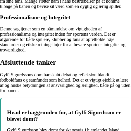
fra sine fans. Mange støtter ham i hans bestræbelser på at komme
tilbage på banen og bevise sit værd som en dygtig og ærlig spiller.
Professionalisme og Integritet
Denne sag tjener som en påmindelse om vigtigheden af
professionalisme og integritet inden for sportens verden. Det er
afgørende for både spillere, klubber og fans at opretholde høje
standarder og etiske retningslinjer for at bevare sportens integritet og
troværdighed.
Afsluttende tanker
Gylfi Sigurdssons dom har skabt debat og refleksion blandt
fodboldfans og samfundet som helhed. Det er et vigtigt øjeblik at lære
af og huske betydningen af ansvarlighed og ærlighed, både på og uden
for banen.
Hvad er baggrunden for, at Gylfi Sigurdsson er
blevet dømt?
Gylfi Sigurdsson blev dømt for skattesvig i hjemlandet Island.