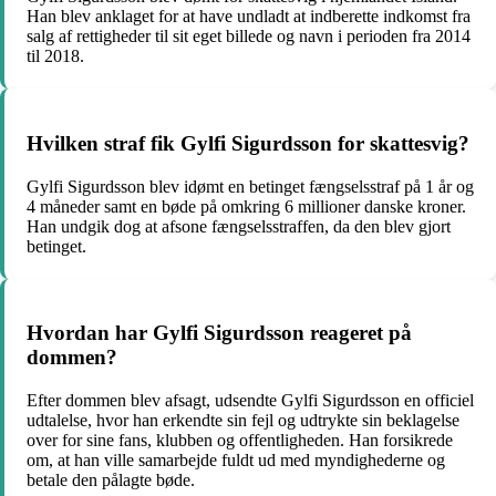
Han blev anklaget for at have undladt at indberette indkomst fra
salg af rettigheder til sit eget billede og navn i perioden fra 2014
til 2018.
Hvilken straf fik Gylfi Sigurdsson for skattesvig?
Gylfi Sigurdsson blev idømt en betinget fængselsstraf på 1 år og
4 måneder samt en bøde på omkring 6 millioner danske kroner.
Han undgik dog at afsone fængselsstraffen, da den blev gjort
betinget.
Hvordan har Gylfi Sigurdsson reageret på
dommen?
Efter dommen blev afsagt, udsendte Gylfi Sigurdsson en officiel
udtalelse, hvor han erkendte sin fejl og udtrykte sin beklagelse
over for sine fans, klubben og offentligheden. Han forsikrede
om, at han ville samarbejde fuldt ud med myndighederne og
betale den pålagte bøde.