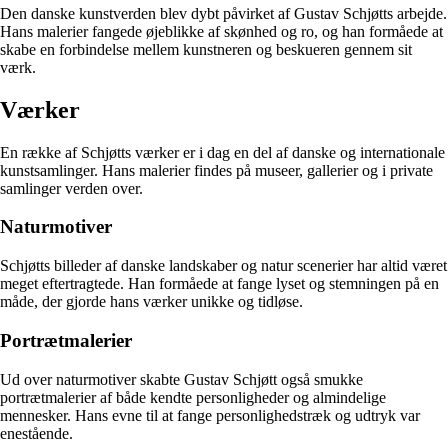
Den danske kunstverden blev dybt påvirket af Gustav Schjøtts arbejde.
Hans malerier fangede øjeblikke af skønhed og ro, og han formåede at
skabe en forbindelse mellem kunstneren og beskueren gennem sit
værk.
Værker
En række af Schjøtts værker er i dag en del af danske og internationale
kunstsamlinger. Hans malerier findes på museer, gallerier og i private
samlinger verden over.
Naturmotiver
Schjøtts billeder af danske landskaber og natur scenerier har altid været
meget eftertragtede. Han formåede at fange lyset og stemningen på en
måde, der gjorde hans værker unikke og tidløse.
Portrætmalerier
Ud over naturmotiver skabte Gustav Schjøtt også smukke
portrætmalerier af både kendte personligheder og almindelige
mennesker. Hans evne til at fange personlighedstræk og udtryk var
enestående.