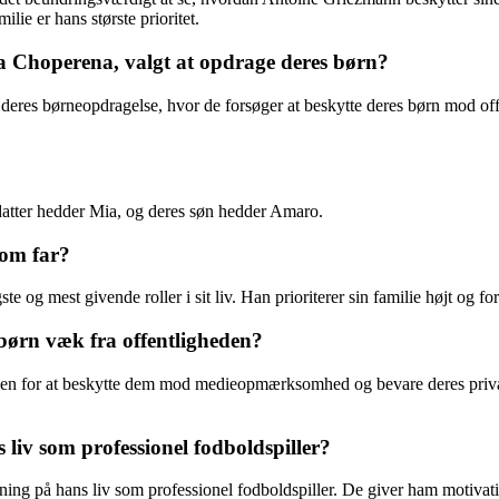
lie er hans største prioritet.
 Choperena, valgt at opdrage deres børn?
 deres børneopdragelse, hvor de forsøger at beskytte deres børn mod o
tter hedder Mia, og deres søn hedder Amaro.
som far?
 og mest givende roller i sit liv. Han prioriterer sin familie højt og fo
børn væk fra offentligheden?
den for at beskytte dem mod medieopmærksomhed og bevare deres privat
iv som professionel fodboldspiller?
kning på hans liv som professionel fodboldspiller. De giver ham motiva