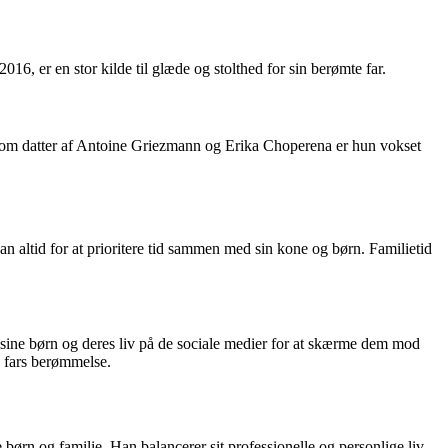
 er en stor kilde til glæde og stolthed for sin berømte far.
om datter af Antoine Griezmann og Erika Choperena er hun vokset
n altid for at prioritere tid sammen med sin kone og børn. Familietid
m sine børn og deres liv på de sociale medier for at skærme dem mod
s fars berømmelse.
ørn og familie. Han balancerer sit professionelle og personlige liv