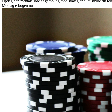
Opdag den mentale side af gambling med strategier til at styrke dit fok
Modtag e-bogen nu