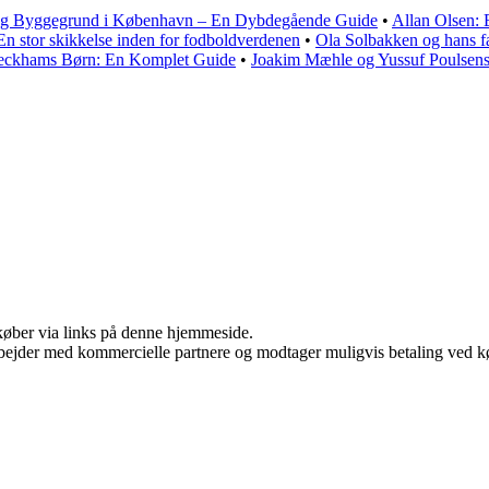
 Byggegrund i København – En Dybdegående Guide
•
Allan Olsen: 
n stor skikkelse inden for fodboldverdenen
•
Ola Solbakken og hans f
eckhams Børn: En Komplet Guide
•
Joakim Mæhle og Yussuf Poulsen
u køber via links på denne hjemmeside.
bejder med kommercielle partnere og modtager muligvis betaling ved kø