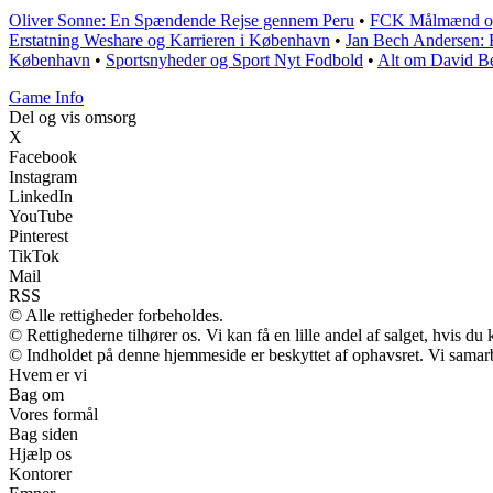
Oliver Sonne: En Spændende Rejse gennem Peru
•
FCK Målmænd og
Erstatning Weshare og Karrieren i København
•
Jan Bech Andersen: E
København
•
Sportsnyheder og Sport Nyt Fodbold
•
Alt om David B
Game Info
Del og vis omsorg
X
Facebook
Instagram
LinkedIn
YouTube
Pinterest
TikTok
Mail
RSS
© Alle rettigheder forbeholdes.
© Rettighederne tilhører os. Vi kan få en lille andel af salget, hvis d
© Indholdet på denne hjemmeside er beskyttet af ophavsret. Vi samar
Hvem er vi
Bag om
Vores formål
Bag siden
Hjælp os
Kontorer