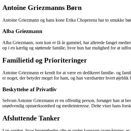
Antoine Griezmanns Børn
Antoine Griezmann og hans kone Erika Choperena har to smukke børn sa
Alba Griezmann
Alba Griezmann, som kun er få år gammel, har allerede fanget medi
op i en kærlig og støttende familie, hvor hun har mulighed for at udf
Familietid og Prioriteringer
Antoine Griezmann er kendt for at være en dedikeret familie- og famili
er noget, der betyder meget for ham, og han værdsætter hvert øjeblik
Beskyttelse af Privatliv
Selvom Antoine Griezmann er en offentlig person, forsøger han at besk
unødvendig opmærksomhed og medieinteresse. Dette viser hans forståe
Afsluttende Tanker
I en verden, hvor berømtheder ofte er under konstant overvågning, er 