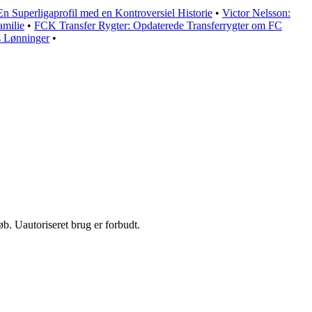
En Superligaprofil med en Kontroversiel Historie
•
Victor Nelsson:
amilie
•
FCK Transfer Rygter: Opdaterede Transferrygter om FC
s Lønninger
•
b. Uautoriseret brug er forbudt.