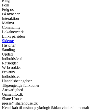
Ring
Folk
Følg os
Få nyheder
Interaktion
Mailnyt
Community
Lokalnetværk
Links på siden
Sidetræ
Historier
Samling
Update
Indholdsfeed
Retsregler
Webcookies
Privatliv
Indholdsret
Handelsbetingelser
Tilgængelige funktioner
Ansvarlighed
GameInfo.dk
Share House
presse@sharehouse.dk
Kendskab til casino psykologi: Sådan vinder du mentalt