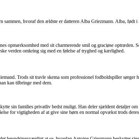
mmen, hvoraf den ældste er datteren Alba Griezmann. Alba, født i 2016,
ernes opmærksomhed med sit charmerende smil og graciøse optræden. S
orske verden omkring sig med en følelse af tryghed og kærlighed.
emand. Trods sit travle skema som professionel fodboldspiller sørger ha
 han kan tilbringe med dem.
ytte sin families privatliv bedst muligt. Han deler sjældent detaljer o
lse for vigtigheden af at give sine børn en normal opvækst trods dere
det beundringsværdigt at se, hvordan Antoine Griezmann beskytter sine b