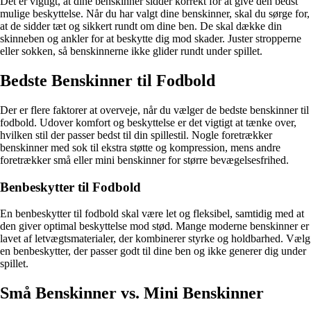
Det er vigtigt, at dine benskinner sidder korrekt for at give den bedst
mulige beskyttelse. Når du har valgt dine benskinner, skal du sørge for,
at de sidder tæt og sikkert rundt om dine ben. De skal dække din
skinneben og ankler for at beskytte dig mod skader. Juster stropperne
eller sokken, så benskinnerne ikke glider rundt under spillet.
Bedste Benskinner til Fodbold
Der er flere faktorer at overveje, når du vælger de bedste benskinner til
fodbold. Udover komfort og beskyttelse er det vigtigt at tænke over,
hvilken stil der passer bedst til din spillestil. Nogle foretrækker
benskinner med sok til ekstra støtte og kompression, mens andre
foretrækker små eller mini benskinner for større bevægelsesfrihed.
Benbeskytter til Fodbold
En benbeskytter til fodbold skal være let og fleksibel, samtidig med at
den giver optimal beskyttelse mod stød. Mange moderne benskinner er
lavet af letvægtsmaterialer, der kombinerer styrke og holdbarhed. Vælg
en benbeskytter, der passer godt til dine ben og ikke generer dig under
spillet.
Små Benskinner vs. Mini Benskinner