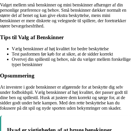
Valget mellem små benskinner og mini benskinner afhænger af din
personlige præference og behov. Små benskinner dækker normalt en
større del af benet og kan give ekstra beskyttelse, mens mini
benskinner er mere diskrete og velegnede til spillere, der foretrækker
større bevægelsesfrihed.
Tips til Valg af Benskinner
Vælg benskinner af høj kvalitet for bedre beskyttelse
Test pasformen før køb for at sikre, at de sidder korrekt
Overvej din spillestil og behov, når du vælger mellem forskellige
typer benskinner
Opsummering
At investere i gode benskinner er afgørende for at beskytte dig selv
under fodboldspil. Vælg benskinner af høj kvalitet, der passer godt til
dine ben og spillestil. Husk at justere dem korrekt og sørge for, at de
sidder godt under hele kampen. Med den rette beskyttelse kan du
fokusere på dit spil og nyde sporten uden bekymringer om skader.
Hvad er vigtigheden af at bruge benskinner