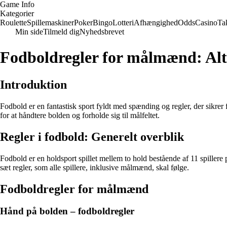
Game Info
Kategorier
Roulette
Spillemaskiner
Poker
Bingo
Lotteri
Afhængighed
Odds
Casino
Ta
Min side
Tilmeld dig
Nyhedsbrevet
Fodboldregler for målmænd: Alt
Introduktion
Fodbold er en fantastisk sport fyldt med spænding og regler, der sikrer fa
for at håndtere bolden og forholde sig til målfeltet.
Regler i fodbold: Generelt overblik
Fodbold er en holdsport spillet mellem to hold bestående af 11 spillere 
sæt regler, som alle spillere, inklusive målmænd, skal følge.
Fodboldregler for målmænd
Hånd på bolden – fodboldregler