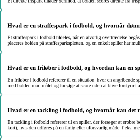
Et direkte frispark tillader derimod, at bolden scores direkte fra frisp
Hvad er en straffespark i fodbold, og hvornår døm
Et straffespark i fodbold tildeles, når en alvorlig overtrædelse begå
placeres bolden på straffesparkspletten, og en enkelt spiller har 
Hvad er en friløber i fodbold, og hvordan kan en sp
En friløber i fodbold refererer til en situation, hvor en angribende
med bolden mod målet og forsøge at score uden at blive forstyrret 
Hvad er en tackling i fodbold, og hvornår kan det re
En tackling i fodbold refererer til en spiller, der forsøger at erobre
kort), hvis den udføres på en farlig eller uforsvarlig måde, f.eks. m