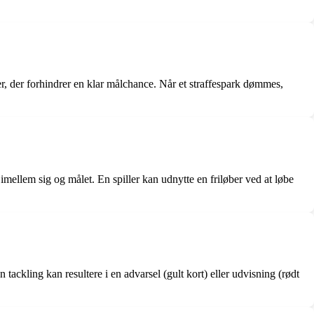
lser, der forhindrer en klar målchance. Når et straffespark dømmes,
imellem sig og målet. En spiller kan udnytte en friløber ved at løbe
n tackling kan resultere i en advarsel (gult kort) eller udvisning (rødt