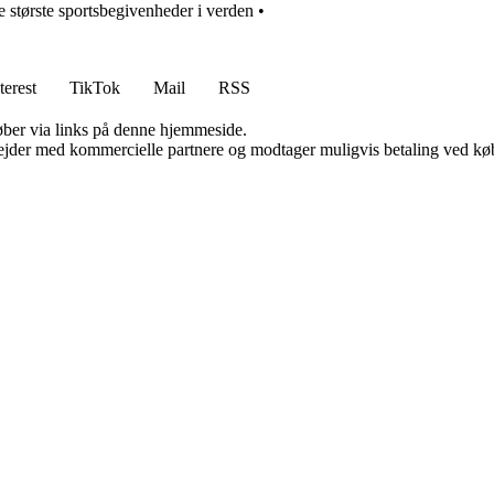
 største sportsbegivenheder i verden
•
terest
TikTok
Mail
RSS
 køber via links på denne hjemmeside.
jder med kommercielle partnere og modtager muligvis betaling ved køb.