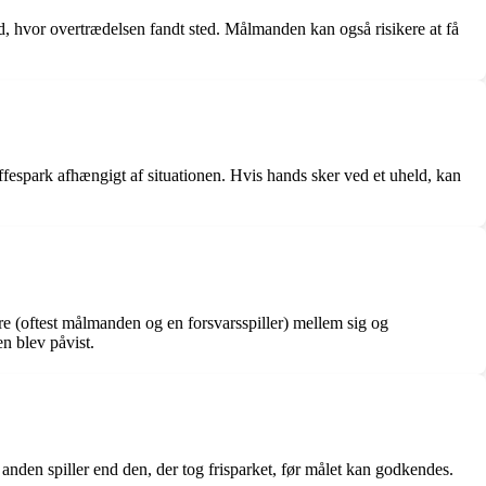
, hvor overtrædelsen fandt sted. Målmanden kan også risikere at få
affespark afhængigt af situationen. Hvis hands sker ved et uheld, kan
ere (oftest målmanden og en forsvarsspiller) mellem sig og
n blev påvist.
en anden spiller end den, der tog frisparket, før målet kan godkendes.