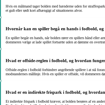
Hvis en målmand tager bolden med hænderne uden for straffesparksf
et gult eller rødt kort afhængigt af situationens alvor.
Hvornår kan en spiller begå en hands i fodbold, o
En spiller begår en hands, når bolden rører en spillers hånd eller 
dommeren vælge at lade spillet fortsætte uden at dømme en overtræ
Hvad er offside-reglen i fodbold, og hvordan funge
Offside-reglen i fodbold forhindrer angribende spillere i at stå fo
modstandernes mållinje. Hvis en spiller er offside, vil dommeren døm
Hvad er en indirekte frispark i fodbold, og hvordan a
Et indirekte frispark i fodbold kræver, at bolden berøres af en anden 