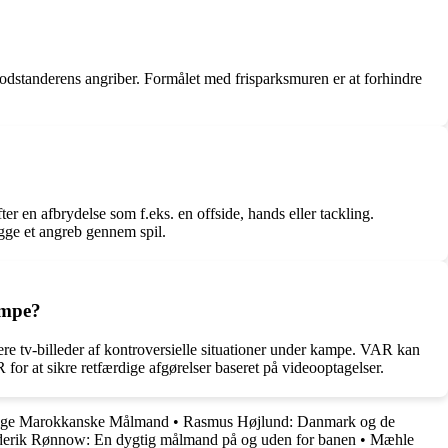
a modstanderens angriber. Formålet med frisparksmuren er at forhindre
fter en afbrydelse som f.eks. en offside, hands eller tackling.
ygge et angreb gennem spil.
ampe?
ere tv-billeder af kontroversielle situationer under kampe. VAR kan
for at sikre retfærdige afgørelser baseret på videooptagelser.
dige Marokkanske Målmand
•
Rasmus Højlund: Danmark og de
derik Rønnow: En dygtig målmand på og uden for banen
•
Mæhle