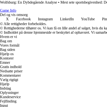
Wolfsburg: En Dybdegående Analyse
•
Mest sete sportsbegivenhed: De
Game Info
Del og vis omsorg
X
Facebook
Instagram
LinkedIn
YouTube
Pin
© Alle rettigheder forbeholdes.
© Rettighederne tilhører os. Vi kan få en lille andel af salget, hvis du
© Indholdet på denne hjemmeside er beskyttet af ophavsret. Vi samarbe
Hvem er vi
Bag om
Vores formål
Bag siden
Hjælp os
Kontorer
Emner
Gratis indhold
Nedsatte priser
Kommentarer
Vælg rigtigt
Hjælp
Indslag
Oplysninger
Kundeservice
Fejlfinding
Input