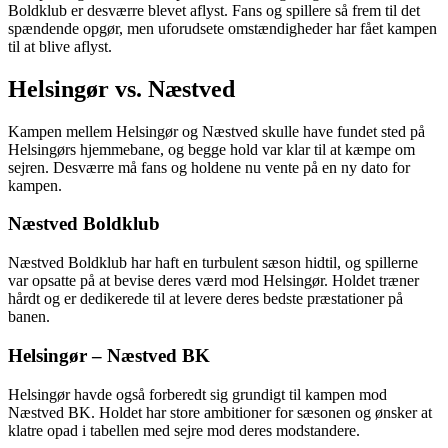
Boldklub er desværre blevet aflyst. Fans og spillere så frem til det
spændende opgør, men uforudsete omstændigheder har fået kampen
til at blive aflyst.
Helsingør vs. Næstved
Kampen mellem Helsingør og Næstved skulle have fundet sted på
Helsingørs hjemmebane, og begge hold var klar til at kæmpe om
sejren. Desværre må fans og holdene nu vente på en ny dato for
kampen.
Næstved Boldklub
Næstved Boldklub har haft en turbulent sæson hidtil, og spillerne
var opsatte på at bevise deres værd mod Helsingør. Holdet træner
hårdt og er dedikerede til at levere deres bedste præstationer på
banen.
Helsingør – Næstved BK
Helsingør havde også forberedt sig grundigt til kampen mod
Næstved BK. Holdet har store ambitioner for sæsonen og ønsker at
klatre opad i tabellen med sejre mod deres modstandere.