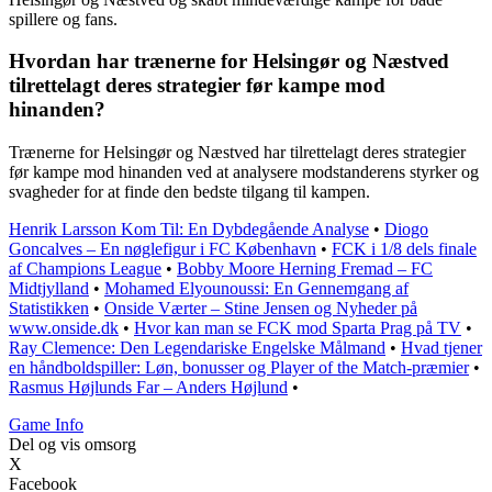
spillere og fans.
Hvordan har trænerne for Helsingør og Næstved
tilrettelagt deres strategier før kampe mod
hinanden?
Trænerne for Helsingør og Næstved har tilrettelagt deres strategier
før kampe mod hinanden ved at analysere modstanderens styrker og
svagheder for at finde den bedste tilgang til kampen.
Henrik Larsson Kom Til: En Dybdegående Analyse
•
Diogo
Goncalves – En nøglefigur i FC København
•
FCK i 1/8 dels finale
af Champions League
•
Bobby Moore Herning Fremad – FC
Midtjylland
•
Mohamed Elyounoussi: En Gennemgang af
Statistikken
•
Onside Værter – Stine Jensen og Nyheder på
www.onside.dk
•
Hvor kan man se FCK mod Sparta Prag på TV
•
Ray Clemence: Den Legendariske Engelske Målmand
•
Hvad tjener
en håndboldspiller: Løn, bonusser og Player of the Match-præmier
•
Rasmus Højlunds Far – Anders Højlund
•
Game Info
Del og vis omsorg
X
Facebook