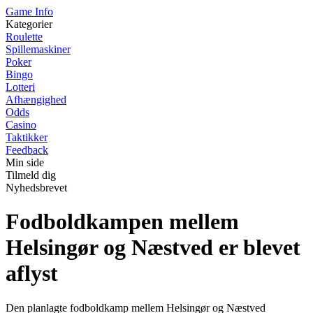
Game Info
Kategorier
Roulette
Spillemaskiner
Poker
Bingo
Lotteri
Afhængighed
Odds
Casino
Taktikker
Feedback
Min side
Tilmeld dig
Nyhedsbrevet
Fodboldkampen mellem
Helsingør og Næstved er blevet
aflyst
Den planlagte fodboldkamp mellem Helsingør og Næstved